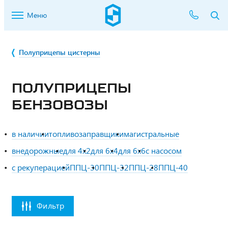
Меню
Полуприцепы цистерны
ПОЛУПРИЦЕПЫ
БЕНЗОВОЗЫ
в наличии
топливозаправщики
магистральные
внедорожные
для 4x2
для 6x4
для 6x6
с насосом
с рекуперацией
ППЦ-30
ППЦ-32
ППЦ-28
ППЦ-40
Фильтр