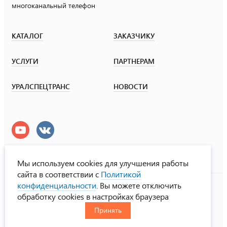
многоканальный телефон
КАТАЛОГ
ЗАКАЗЧИКУ
УСЛУГИ
ПАРТНЕРАМ
УРАЛСПЕЦТРАНС
НОВОСТИ
Мы используем cookies для улучшения работы
сайта в соответствии с
Политикой
УралСпецТранс
конфиденциальности
. Вы можете отключить
© ООО «Урал СТ», 2000-2026
обработку cookies в настройках браузера
Политика конфиденциальности
Принять
RUS
ENG
CHN