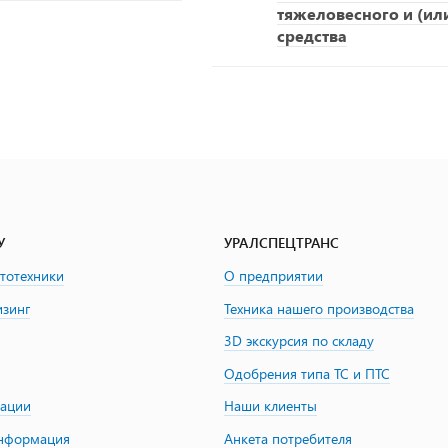
тяжеловесного и (ил
средства
У
УРАЛСПЕЦТРАНС
втотехники
О предприятии
изинг
Техника нашего производства
3D экскурсия по складу
Одобрения типа ТС и ПТС
зации
Наши клиенты
информация
Анкета потребителя