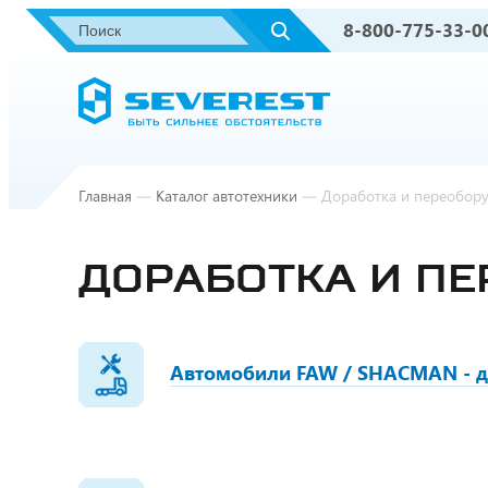
8-800-775-33-0
Главная
—
Каталог автотехники
—
Доработка и переобору
ДОРАБОТКА И П
Автомобили FAW / SHACMAN - д