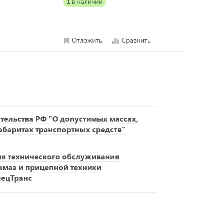
1
в наличии
Отложить
Сравнить
ельства РФ "О допустимых массах,
габаритах транспортных средств"
ия технического обслуживания
амаз и прицепной техники
пецТранс