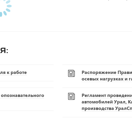
я:
ля к работе
Распоряжение Правит
осевых нагрузках и 
С опознавательного
Регламент проведен
автомобилей Урал, К
производства УралС