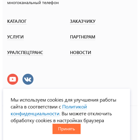
многоканальный телефон
КАТАЛОГ
ЗАКАЗЧИКУ
УСЛУГИ
ПАРТНЕРАМ
УРАЛСПЕЦТРАНС
НОВОСТИ
Мы используем cookies для улучшения работы
сайта в соответствии с
Политикой
УралСпецТранс
конфиденциальности
. Вы можете отключить
© ООО «Урал СТ», 2000-2026
обработку cookies в настройках браузера
Политика конфиденциальности
Принять
RUS
ENG
CHN