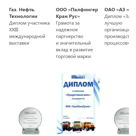
Газ. Нефть.
ООО «Палфингер
ОАО «АЗ «Ур
Технологии
Кран Рус»
Диплом «За
Диплом участника
Грамота за
лучшую
XXIII
надежное
организацию
международной
партнерство
производстве
выставки
и значительный
процессов»
вклад в развитие
торговой марки