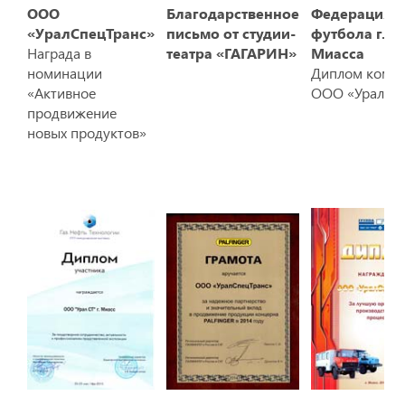
ООО
Благодарственное
Федерация
«УралСпецТранс»
письмо от студии-
футбола г.
Награда в
театра «ГАГАРИН»
Миасса
номинации
Диплом кома
«Активное
ООО «Урал СТ
продвижение
новых продуктов»