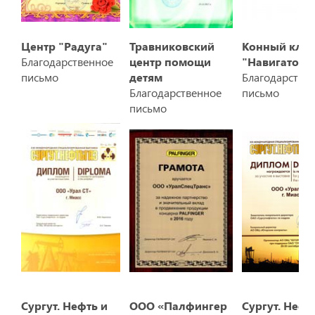
Центр "Радуга"
Травниковский
Конный клу
Благодарственное
центр помощи
"Навигатор"
письмо
детям
Благодарстве
Благодарственное
письмо
письмо
Сургут. Нефть и
ООО «Палфингер
Сургут. Нефт