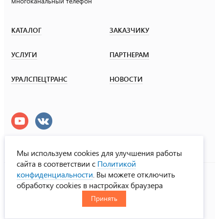
многоканальный телефон
КАТАЛОГ
ЗАКАЗЧИКУ
УСЛУГИ
ПАРТНЕРАМ
УРАЛСПЕЦТРАНС
НОВОСТИ
Мы используем cookies для улучшения работы
сайта в соответствии с
Политикой
УралСпецТранс
конфиденциальности
. Вы можете отключить
© ООО «Урал СТ», 2000-2026
обработку cookies в настройках браузера
Политика конфиденциальности
Принять
RUS
ENG
CHN