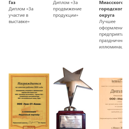
Газ
Диплом «За
Миасского
Диплом «За
продвижение
городского
участие в
продукции»
округа
выставке»
Лучшее
оформление
предприятия
праздничной
иллюминацие