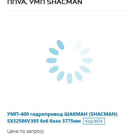
ППУА, УМП SHACMAN
УМП-400 гидропривод ШАКМАН (SHACMAN)
SX32586V385 6х6 база 3775мм
Код:
9074
Цена по запросу