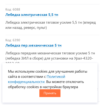
Код: 6088
Лебедка электрическая 5,5 тн
Лебедка электрическая тяговое усилие 5,5 тн (вперед
или назад, реверс, пульт)
Код: 6390
Лебедка пер.механическая 5 тн
Лебедка передняя механическая тяговое усилие 5 тн
(лебедка ЗИЛ в сборе) для установки на Урал-4320-
1912-60
Мы используем cookies для улучшения работы
Код: 6391
сайта в соответствии с
Политикой
Лебедка перед. мех. 6тн
конфиденциальности
. Вы можете отключить
обработку cookies в настройках браузера
Лебедка перед. мех. тяговое усилие 6тн (Урал, реверс с
Принять
включением из кабины водителя, тросоукладчик)