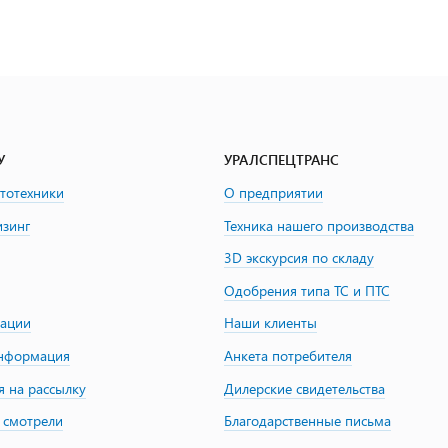
У
УРАЛСПЕЦТРАНС
втотехники
О предприятии
изинг
Техника нашего производства
3D экскурсия по складу
Одобрения типа ТС и ПТС
зации
Наши клиенты
информация
Анкета потребителя
я на рассылку
Дилерские свидетельства
 смотрели
Благодарственные письма