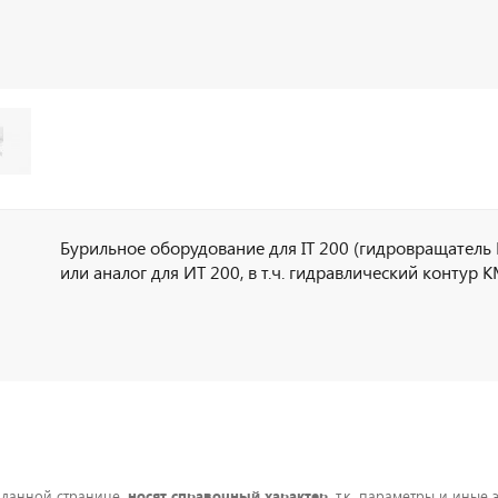
Бурильное оборудование для IT 200 (гидровращатель
или аналог для ИТ 200, в т.ч. гидравлический контур 
 данной странице,
носят справочный характер
, т.к. параметры и иные