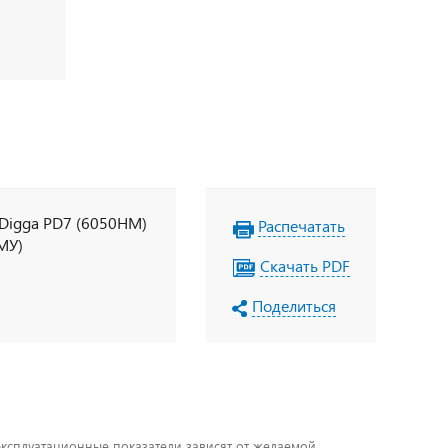
 Digga PD7 (6050НМ)
Распечатать
КМУ)
Скачать PDF
Поделиться
 эксплуатационные показатели зависят от желаемой