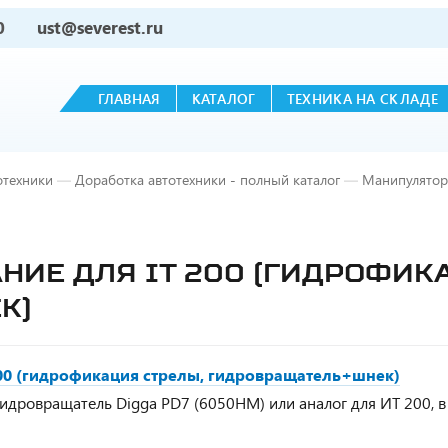
0
ust@severest.ru
ГЛАВНАЯ
КАТАЛОГ
ТЕХНИКА НА СКЛАДЕ
отехники
—
Доработка автотехники - полный каталог
—
Манипулятор
НИЕ ДЛЯ IT 200 (ГИДРОФИК
К)
00 (гидрофикация стрелы, гидровращатель+шнек)
идровращатель Digga PD7 (6050НМ) или аналог для ИТ 200, в 