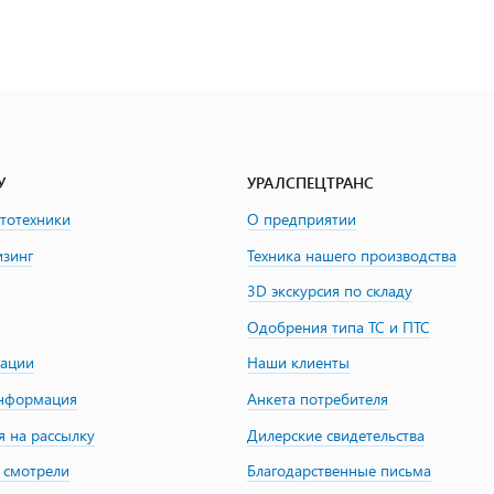
У
УРАЛСПЕЦТРАНС
втотехники
О предприятии
изинг
Техника нашего производства
3D экскурсия по складу
Одобрения типа ТС и ПТС
зации
Наши клиенты
информация
Анкета потребителя
я на рассылку
Дилерские свидетельства
 смотрели
Благодарственные письма