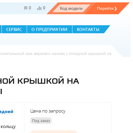
0
0
СЕРВИС
О ПРЕДПРИЯТИИ
КОНТАКТЫ
лнительный люк верхнего налива с откидной крышкой на
НОЙ КРЫШКОЙ НА
Ы
Цена по запросу
едней
Под заказ
 кольцу