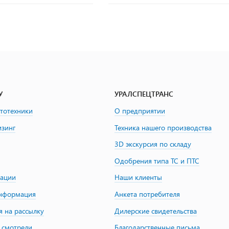
У
УРАЛСПЕЦТРАНС
втотехники
О предприятии
изинг
Техника нашего производства
3D экскурсия по складу
Одобрения типа ТС и ПТС
зации
Наши клиенты
информация
Анкета потребителя
я на рассылку
Дилерские свидетельства
 смотрели
Благодарственные письма