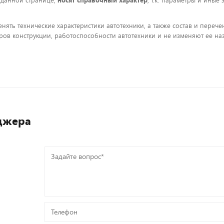
 данной странице,
носят справочный характер
, т.к. параметры и иные
енять технические характеристики автотехники, а также состав и пере
ов конструкции, работоспособности автотехники и не изменяют ее на
джера
Задайте
вопрос*
Телефон