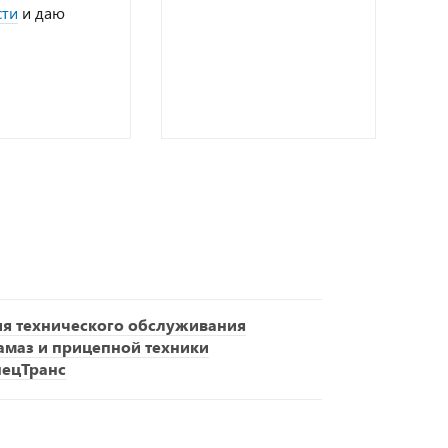
сти
и даю
ия технического обслуживания
амаз и прицепной техники
пецТранс