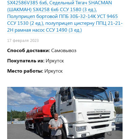
SX42586V385 6х6, Седельный Тягач SHACMAN
(ШАКМАН) SX4258 6х6 ССУ 1580 (3 ед.),
Полуприцеп бортовой ППБ 30Б-32-14К УСТ 9465
ССУ 1530 (2 ед.), полуприцеп цистерну ППЦ 21-21-
2Н рамная насос ССУ 1490 (3 ед.)
17 февраля 2023
Способ доставки:
Самовывоз
Покупатель из:
Иркутск
Место работы:
Иркутск