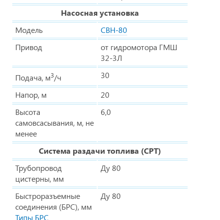
Насосная установка
Модель
СВН-80
Привод
от гидромотора ГМШ
32-3Л
30
3
Подача, м
/ч
Напор, м
20
Высота
6,0
самовсасывания, м, не
менее
Система раздачи топлива (СРТ)
Трубопровод
Ду 80
цистерны, мм
Быстроразъемные
Ду 80
соединения (БРС), мм
Типы БРС