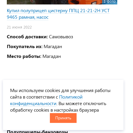
1 фото
Купил полуприцеп цистерну ППЦ 21-21-2Н УСТ
9465 рамная, насос
21 июня 2022
Способ доставки:
Самовывоз
Покупатель из:
Магадан
Место работы:
Магадан
ОТВЕТЫ НА ЧАСТЫЕ
Мы используем cookies для улучшения работы
сайта в соответствии с
Политикой
ВОПРОСЫ
конфиденциальности
. Вы можете отключить
обработку cookies в настройках браузера
Принять
Полуприцепы-бензовозы