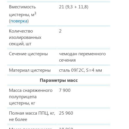
Вместимость
21 (9,3 + 11,8)
3
цистерны, м
(
поверка
)
Количество
2
изолированных
секций, шт
Сечение цистерны
чемодан переменного
сечения
Материал цистерны
сталь 09Г2С, S=4 мм
Параметры масс
Масса снаряженного
7 900
полуприцепа
цистерны, кг
Полная масса ППЦ, кг,
25 960
не более