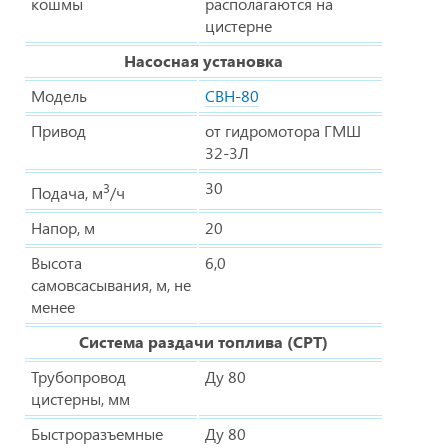
кошмы
располагаются на
цистерне
Насосная установка
Модель
СВН-80
Привод
от гидромотора ГМШ
32-3Л
30
3
Подача, м
/ч
Напор, м
20
Высота
6,0
самовсасывания, м, не
менее
Система раздачи топлива (СРТ)
Трубопровод
Ду 80
цистерны, мм
Быстроразъемные
Ду 80