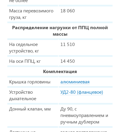
не более
Масса перевозимого
18 060
груза, кг
Распределение нагрузки от ППЦ полной
массы
На седельное
11 510
устройство, кг
На оси ППЦ, кг
14 450
Комплектация
Крышка горловины
алюминиевая
Устройство
УД2-80 (фланцевое)
дыхательное
Донный клапан, мм
Ду 90, с
пневмоуправлением и
ручным дублером
Лестница на
заднее расположение