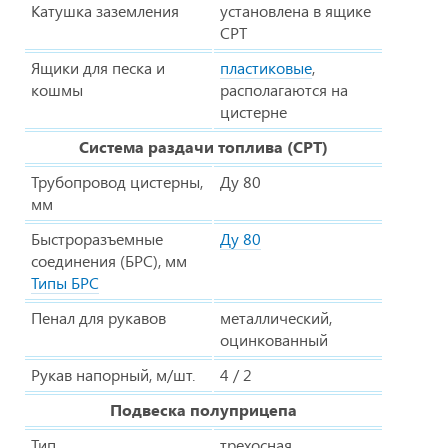
Катушка заземления
установлена в ящике
СРТ
Ящики для песка и
пластиковые
,
кошмы
располагаются на
цистерне
Система раздачи топлива (СРТ)
Трубопровод цистерны,
Ду 80
мм
Быстроразъемные
Ду 80
соединения (БРС), мм
Типы БРС
Пенал для рукавов
металлический,
оцинкованный
Рукав напорный, м/шт.
4 / 2
Подвеска полуприцепа
Тип
трехосная,