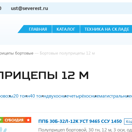
0
ust@severest.ru
ГЛАВНАЯ
КАТАЛОГ
ТЕХНИКА НА СКЛАДЕ
рицепы бортовые
—
Бортовые полуприцепы 12 м
ПРИЦЕПЫ 12 М
ровозы
20 тонн
40 тонн
двухосные
четырёхосные
магистральные
Р
СУБСИДИЯ
ППБ 30Б-32Л-12К УСТ 9465 ССУ 1450
Ко
Полуприцеп бортовой, 30 тн, 12 м, 3 оси, о