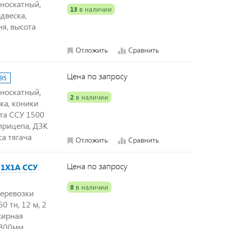
дноскатный,
13
в наличии
двеска,
я, высота
Отложить
Сравнить
Цена по запросу
95
дноскатный,
2
в наличии
ка, коники
та ССУ 1500
прицепа, ДЗК
а тягача
Отложить
Сравнить
Цена по запросу
 1Х1А ССУ
8
в наличии
перевозки
0 тн, 12 м, 2
сирная
1800мм,