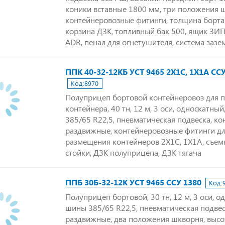
коники вставные 1800 мм, три положения 
контейнеровозные фитинги, толщина борта
корзина ДЗК, топливный бак 500, ящик ЗИП
ADR, пенал для огнетушителя, система зазе
ППК 40-32-12КБ УСТ 9465 2Х1С, 1Х1А СС
Код:
8970
Полуприцеп бортовой контейнеровоз для 
контейнера, 40 тн, 12 м, 3 оси, односкатны
385/65 R22,5, пневматическая подвеска, ко
раздвижные, контейнеровозные фитинги д
размещения контейнеров 2Х1С, 1Х1А, съем
стойки, ДЗК полуприцепа, ДЗК тягача
ППБ 30Б-32-12К УСТ 9465 ССУ 1380
Код:
Полуприцеп бортовой, 30 тн, 12 м, 3 оси, о
шины 385/65 R22,5, пневматическая подвес
раздвижные, два положения шкворня, высо