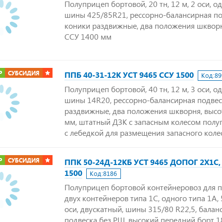
Полуприцеп бортовой, 20 тн, 12 м, 2 оси, о
шины 425/85R21, рессорно-балансирная по
коники раздвижные, два положения шкворн
ССУ 1400 мм
Р
СУБСИДИЯ
ППБ 40-31-12К УСТ 9465 ССУ 1500
Код:
89
Полуприцеп бортовой, 40 тн, 12 м, 3 оси, о
шины 14R20, рессорно-балансирная подвес
раздвижные, два положения шкворня, высо
мм, штатный ДЗК с запасным колесом полу
с лебедкой для размещения запасного колес
Р
СУБСИДИЯ
ППК 50-24Д-12КБ УСТ 9465 ДОПОГ 2Х1С,
1500
Код:
8186
Полуприцеп бортовой контейнеровоз для 
двух контейнеров типа 1С, одного типа 1А, 5
оси, двускатный, шины 315/80 R22,5, балан
подвеска без РШ, высокий передний борт 