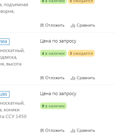
6
в наличии
5
ожидается
а, подъемная
ворня,
Отложить
Сравнить
Цена по запросу
7959
дноскатный,
4
в наличии
3
ожидается
одвеска,
я, высота
Отложить
Сравнить
Цена по запросу
4265
дноскатный,
9
в наличии
а, коники
та ССУ 1450
Отложить
Сравнить