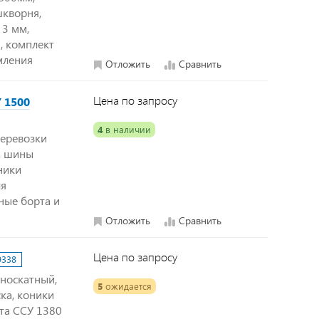
шкворня,
 3 мм,
, комплект
мления
Отложить
Сравнить
Цена по запросу
У 1500
4
в наличии
перевозки
й, шины
ники
ля
ные борта и
Отложить
Сравнить
Цена по запросу
9338
дноскатный,
5
ожидается
ка, коники
та ССУ 1380