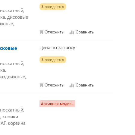
3
ожидается
дноскатный,
ка, дисковые
ижные,
Отложить
Сравнить
Цена по запросу
исковые
3
ожидается
дноскатный,
ка,
раздвижные,
Отложить
Сравнить
Архивная модель
дноскатный,
, коники
AF, корзина