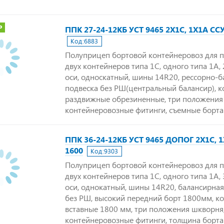
Р
ППК 27-24-12КБ УСТ 9465 2Х1С, 1Х1А СС
Код:
6883
Полуприцеп бортовой контейнеровоз для 
двух контейнеров типа 1С, одного типа 1А, 2
оси, односкатный, шины 14R20, рессорно-
подвеска без РШ(центральный балансир), 
раздвижные обрезиненные, три положения
контейнеровозные фитинги, съемные борта
ППК 36-24-12КБ УСТ 9465 ДОПОГ 2Х1С, 
1600
Код:
9303
Полуприцеп бортовой контейнеровоз для 
двух контейнеров типа 1С, одного типа 1А, 3
оси, однокатный, шины 14R20, балансирная
без РШ, высокий передний борт 1800мм, к
вставные 1800 мм, три положения шкворня
контейнеровозные фитинги, толщина борта