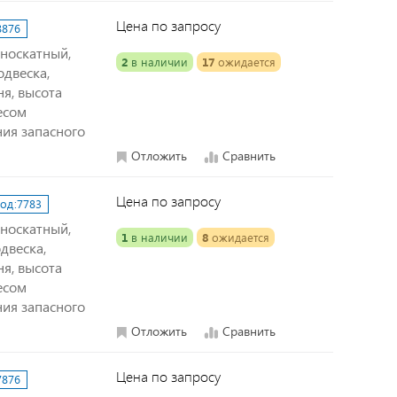
Цена по запросу
8876
дноскатный,
2
в наличии
17
ожидается
одвеска,
я, высота
есом
ния запасного
Отложить
Сравнить
Цена по запросу
од:
7783
дноскатный,
1
в наличии
8
ожидается
двеска,
я, высота
есом
ния запасного
Отложить
Сравнить
Цена по запросу
7876