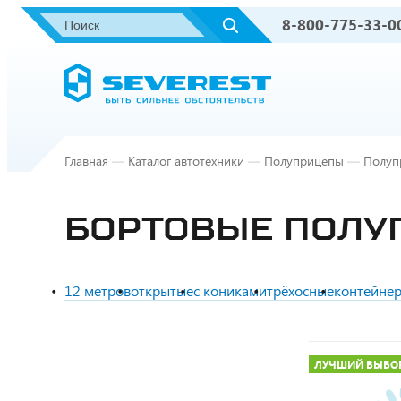
8-800-775-33-0
Главная
—
Каталог автотехники
—
Полуприцепы
—
Полуп
БОРТОВЫЕ ПОЛУ
12 метров
открытые
с кониками
трёхосные
контейне
ЛУЧШИЙ ВЫБО