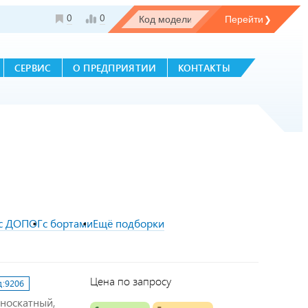
0
0
СЕРВИС
О ПРЕДПРИЯТИИ
КОНТАКТЫ
с ДОПОГ
с бортами
Ещё подборки
Цена по запросу
д:
9206
дноскатный,