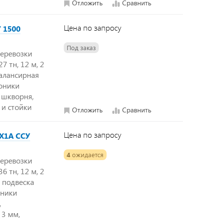
Отложить
Сравнить
Цена по запросу
У 1500
Под заказ
перевозки
7 тн, 12 м, 2
балансирная
коники
 шкворня,
 и стойки
Отложить
Сравнить
Цена по запросу
1Х1А ССУ
4
ожидается
перевозки
6 тн, 12 м, 2
 подвеска
оники
,
 3 мм,