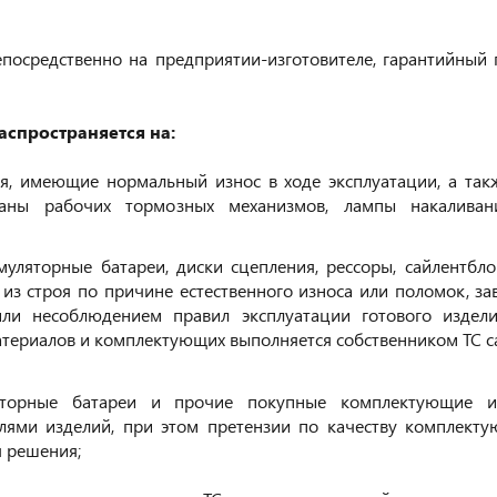
посредственно на предприятии-изготовителе, гарантийный 
аспространяется на:
я, имеющие нормальный износ в ходе эксплуатации, а та
баны рабочих тормозных механизмов, лампы накаливан
уляторные батареи, диски сцепления, рессоры, сайлентбл
з строя по причине естественного износа или поломок, зав
ли несоблюдением правил эксплуатации готового издели
териалов и комплектующих выполняется собственником ТС сам
яторные батареи и прочие покупные комплектующие из
елями изделий, при этом претензии по качеству комплект
я решения;