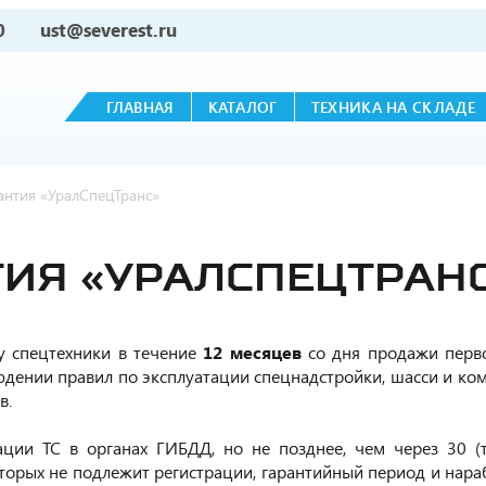
0
ust@severest.ru
ГЛАВНАЯ
КАТАЛОГ
ТЕХНИКА НА СКЛАДЕ
антия «УралСпецТранс»
ТИЯ «УРАЛСПЕЦТРАН
у спецтехники в течение
12 месяцев
со дня продажи перв
блюдении правил по эксплуатации спецнадстройки, шасси и ко
в.
ации ТС в органах ГИБДД, но не позднее, чем через 30 (т
оторых не подлежит регистрации, гарантийный период и нараб