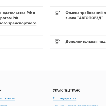
нодательства РФ в
Отмена требований п
орогам РФ
знака "АВТОПОЕЗД"
ного транспортного
Дополнительная подг
У
УРАЛСПЕЦТРАНС
втотехники
О предприятии
изинг
Техника нашего производства