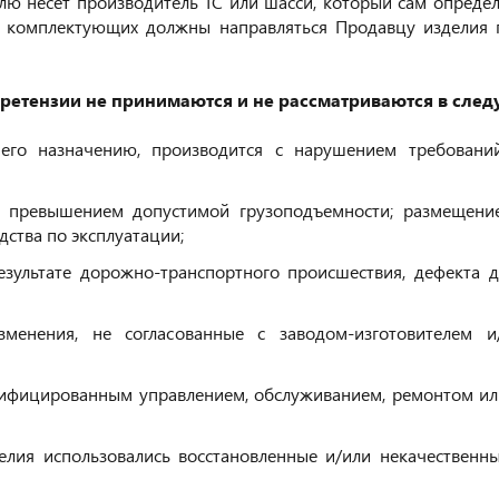
лю несет производитель ТС или шасси, который сам определ
го комплектующих должны направляться Продавцу изделия 
ретензии не принимаются и не рассматриваются в след
 его назначению, производится с нарушением требовани
 с превышением допустимой грузоподъемности; размещени
ства по эксплуатации;
зультате дорожно-транспортного происшествия, дефекта д
зменения, не согласованные с заводом-изготовителем 
алифицированным управлением, обслуживанием, ремонтом ил
елия использовались восстановленные и/или некачествен