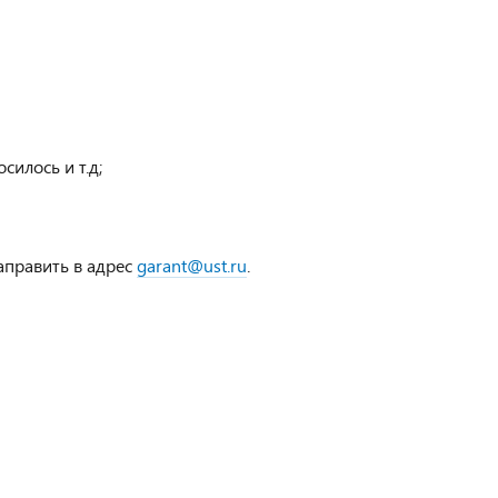
силось и т.д;
аправить в адрес
garant@ust.ru
.