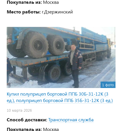
Покупатель из:
Москва
Место работы:
г.Дзержинский
1 фото
Купил полуприцеп бортовой ППБ 30Б-31-12К (3
ед.), полуприцеп бортовой ППБ 35Б-31-12К (3 ед.)
10 марта 2026
Способ доставки:
Транспортная служба
Покупатель из:
Москва