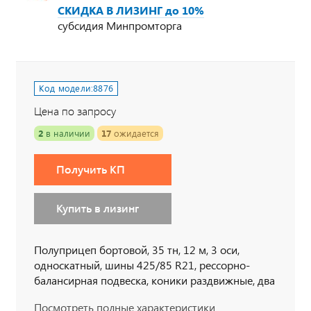
СКИДКА В ЛИЗИНГ до 10%
субсидия Минпромторга
Код модели:
8876
Цена по запросу
2
в наличии
17
ожидается
Получить КП
Купить в лизинг
Полуприцеп бортовой, 35 тн, 12 м, 3 оси,
односкатный, шины 425/85 R21, рессорно-
балансирная подвеска, коники раздвижные, два
положения шкворня, высота ССУ 1500 мм,
Посмотреть полные характеристики
штатный ДЗК с запасным колесом полуприцепа,