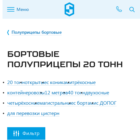
Меню
Полуприцепы бортовые
БОРТОВЫЕ
ПОЛУПРИЦЕПЫ 20 ТОНН
20 тонн
открытые
с кониками
трёхосные
контейнеровозы
12 метров
40 тонн
двухосные
четырёхосные
магистральные
с бортами
с ДОПОГ
для перевозки цистерн
Фильтр