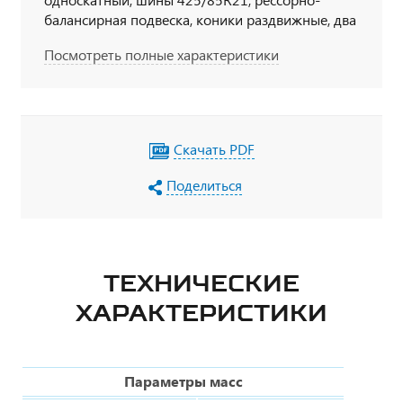
балансирная подвеска, коники раздвижные, два
положения шкворня, высота ССУ 1500 мм,
Посмотреть полные характеристики
штатный ДЗК с запасным колесом полуприцепа,
ДЗК с лебедкой для размещения запасного
колеса тягача
Скачать PDF
Поделиться
ТЕХНИЧЕСКИЕ
ХАРАКТЕРИСТИКИ
Параметры масс