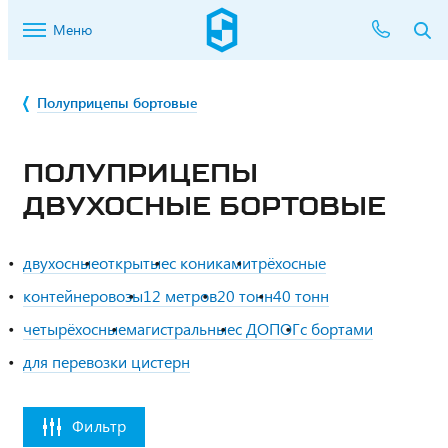
Меню
Полуприцепы бортовые
ПОЛУПРИЦЕПЫ
ДВУХОСНЫЕ БОРТОВЫЕ
двухосные
открытые
с кониками
трёхосные
контейнеровозы
12 метров
20 тонн
40 тонн
четырёхосные
магистральные
с ДОПОГ
с бортами
для перевозки цистерн
Фильтр