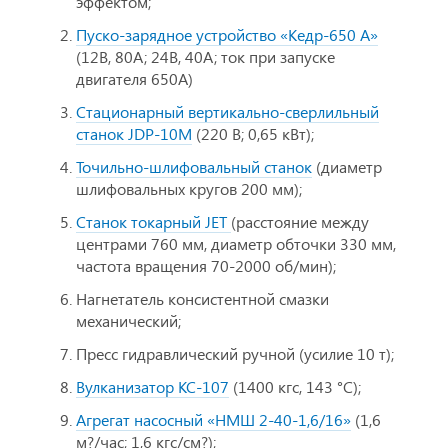
эффектом;
Пуско-зарядное устройство «Кедр-650 А»
(12В, 80А; 24В, 40А; ток при запуске
двигателя 650А)
Стационарный вертикально-сверлильный
станок JDP-10М
(220 В; 0,65 кВт);
Точильно-шлифовальный станок
(диаметр
шлифовальных кругов 200 мм);
Станок токарный JET
(расстояние между
центрами 760 мм, диаметр обточки 330 мм,
частота вращения 70-2000 об/мин);
Нагнетатель консистентной смазки
механический;
Пресс гидравлический ручной (усилие 10 т);
Вулканизатор КС-107
(1400 кгс, 143 °C);
Агрегат насосный «НМШ 2-40-1,6/16»
(1,6
м?/час; 1,6 кгс/см?);