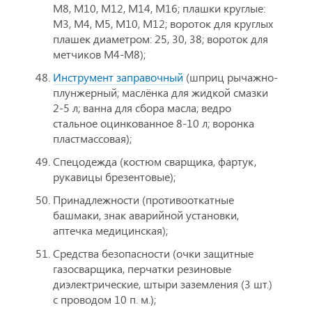
М8, М10, М12, М14, М16; плашки круглые:
М3, М4, М5, М10, М12; вороток для круглых
плашек диаметром: 25, 30, 38; вороток для
метчиков М4-М8);
Инструмент заправочный
(шприц рычажно-
плунжерный; маслёнка для жидкой смазки
2-5 л; ванна для сбора масла; ведро
стальное оцинкованное 8-10 л; воронка
пластмассовая);
Спецодежда (костюм сварщика, фартук,
рукавицы брезентовые);
Принадлежности (противооткатные
башмаки, знак аварийной установки,
аптечка медицинская);
Средства безопасности (очки защитные
газосварщика, перчатки резиновые
диэлектрические, штыри заземления (3 шт.)
с проводом 10 п. м.);