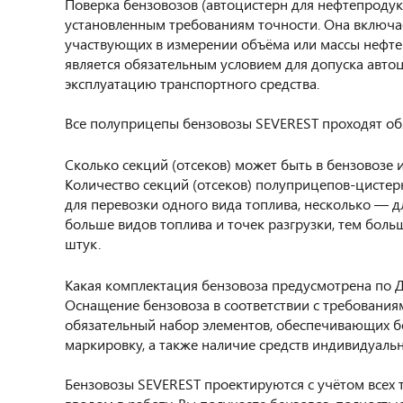
Поверка бензовозов (автоцистерн для нефтепродук
установленным требованиям точности. Она включае
участвующих в измерении объёма или массы нефтеп
является обязательным условием для допуска авто
эксплуатацию транспортного средства.
Все полуприцепы бензовозы SEVEREST проходят о
Сколько секций (отсеков) может быть в бензовозе
Количество секций (отсеков) полуприцепов-цистерн
для перевозки одного вида топлива, несколько — 
больше видов топлива и точек разгрузки, тем боль
штук.
Какая комплектация бензовоза предусмотрена по Д
Оснащение бензовоза в соответствии с требовани
обязательный набор элементов, обеспечивающих бе
маркировку, а также наличие средств индивидуаль
Бензовозы SEVEREST проектируются с учётом все