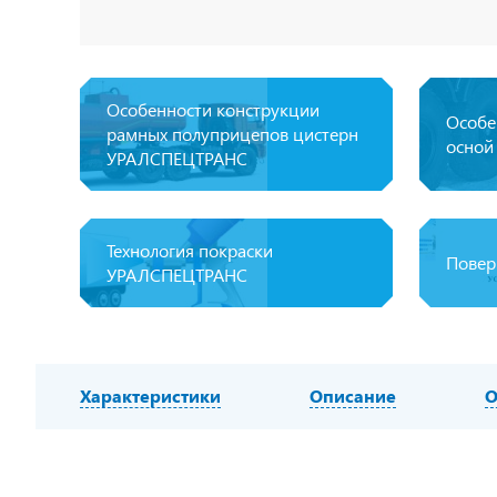
Особенности конструкции
Особе
рамных полуприцепов цистерн
осной
УРАЛСПЕЦТРАНС
Технология покраски
Повер
УРАЛСПЕЦТРАНС
Характеристики
Описание
О