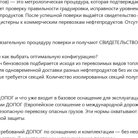
тов) — это метрологическая процедура, которая подтвержда
т проверку правильности градуировки, исправности уровнем
родуктов. После успешной поверки выдаётся свидетельство 
цистерны к коммерческим перевозкам нефтепродуктов. Отсут
бязательную процедуру поверки и получают СВИДЕТЕЛЬСТВО 
 и как выбрать оптимальную конфигурацию?
 бензовозов подбирается исходя из перевозимых видов топли
для одновременной доставки разных нефтепродуктов без их см
ше требуется секций. Количество изолированных секций полу
ОПОГ и что уже входит в базовое оснащение для эксплуатац
ями ДОПОГ (Европейское соглашение о международной дорож
зопасную перевозку опасных грузов. Эти нормы охватывают 
ной защиты.
х требований ДОПОГ по оснащению и комплектации — без не