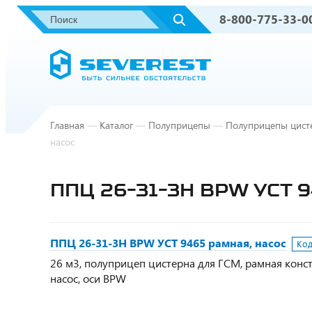
8-800-775-33-0
Главная
—
Каталог
—
Полуприцепы
—
Полуприцепы цист
насос
ППЦ 26-31-3Н BPW УСТ 
ППЦ 26-31-3Н BPW УСТ 9465 рамная, насос
Код
26 м3, полуприцеп цистерна для ГСМ, рамная конст
насос, оси BPW