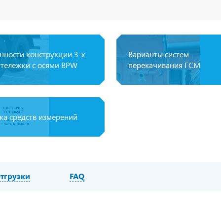
нности конструкции 3-х
Варианты систем
 тележки с осями BPW
перекачивания ГСМ
ка средств измерений
тгрузки
FAQ