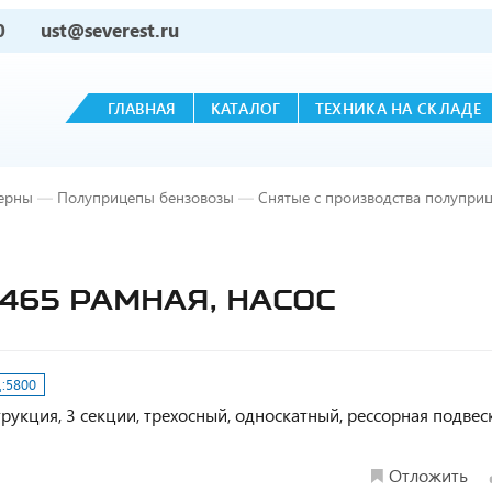
0
ust@severest.ru
ГЛАВНАЯ
КАТАЛОГ
ТЕХНИКА НА СКЛАДЕ
ерны
—
Полуприцепы бензовозы
—
Снятые с производства полупри
9465 РАМНАЯ, НАСОС
:
5800
рукция, 3 секции, трехосный, односкатный, рессорная подвеск
Отложить