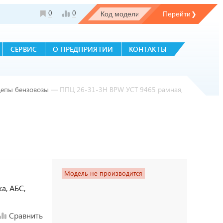
0
0
СЕРВИС
О ПРЕДПРИЯТИИ
КОНТАКТЫ
цепы бензовозы
—
ППЦ 26-31-3Н BPW УСТ 9465 рамная,
Модель не производится
а, АБС,
Сравнить