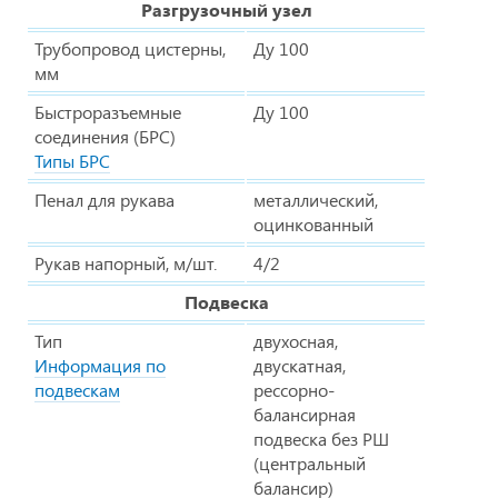
Разгрузочный узел
Трубопровод цистерны,
Ду 100
мм
Быстроразъемные
Ду 100
соединения (БРС)
Типы БРС
Пенал для рукава
металлический,
оцинкованный
Рукав напорный, м/шт.
4/2
Подвеска
Тип
двухосная,
Информация по
двускатная,
подвескам
рессорно-
балансирная
подвеска без РШ
(центральный
балансир)