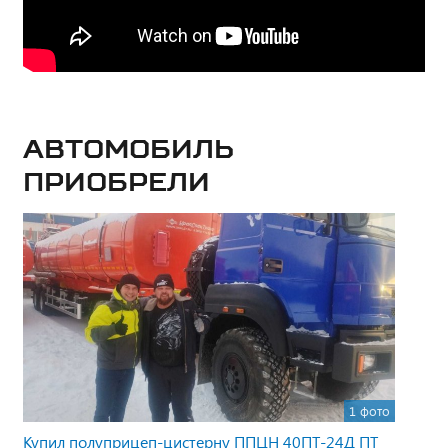
Автомобиль
приобрели
1 фото
Купил полуприцеп-цистерну ППЦН 40ПТ-24Д ПТ