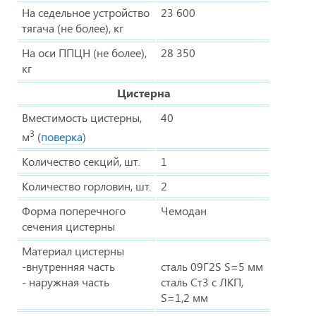
На седельное устройство
23 600
тягача (не более), кг
На оси ППЦН (не более),
28 350
кг
Цистерна
Вместимость цистерны,
40
3
м
(
поверка
)
Количество секций, шт.
1
Количество горловин, шт.
2
Форма поперечного
Чемодан
сечения цистерны
Материал цистерны
-внутренняя часть
сталь 09Г2S S=5 мм
- наружная часть
сталь Ст3 с ЛКП,
S=1,2 мм