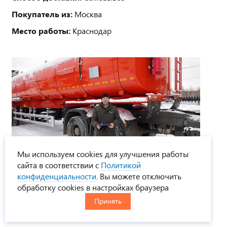
Покупатель из:
Москва
Место работы:
Краснодар
Мы используем cookies для улучшения работы
1 фото
сайта в соответствии с
Политикой
Купил полуприцеп-цистерну ППЦН 40ПТ-24Д ПТ
конфиденциальности
. Вы можете отключить
УСТ 9465
обработку cookies в настройках браузера
Принять
05 февраля 2024
Способ доставки:
Самовывоз