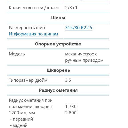
Количество осей / колес
2/8+1
Шины
Размерность шин
315/80 R22.5
Информация по шинам
Опорное устройство
Модель
механическое с
ручным приводом
Шкворень
Типоразмер, дюйм
3,5
Радиус ометания
Радиус ометания при
положении шкворня
1 730
1200 мм, мм
2 800
- передний
- задний