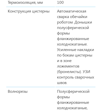
Термоизоляция, мм
100
Конструкция цистерны
Автоматическая
сварка обечайки
роботом. Донышки
полусферической
формы
фланжированные
холоднокатаные.
Усиленные накладки
по бокам цистерны
и в зоне
ложементов
(бронелисты). УЗИ
контроль сварочных
швов.
Волнорезы
Полусферической
формы
фланжированные
холоднокатаные,