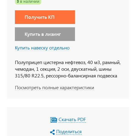
3
в наличии
Получить КП
Купить в лизинг
Купить навеску отдельно
Полуприцеп цистерна нефтевоз, 40 м3, рамный,
чемодан, 1 секция, 2 оси, двускатный, шины
315/80 R22.5, рессорно-балансирная подвеска
без РШ (центральный балансир), утепление 100
Посмотреть полные характеристики
мм, паровые трубы, корзина ДЗК полуприцепа,
ДЗК тягача, корзина ЗИП
Скачать PDF
Поделиться