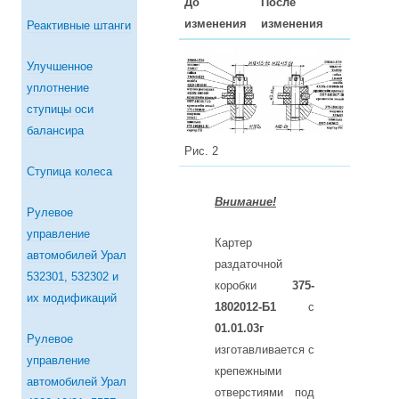
До
После
изменения
изменения
Реактивные штанги
Улучшенное
уплотнение
ступицы оси
балансира
Рис. 2
Ступица колеса
Внимание!
Рулевое
управление
Картер
автомобилей Урал
раздаточной
532301, 532302 и
коробки
375-
их модификаций
1802012-Б1
с
01.01.03г
Рулевое
изготавливается с
управление
крепежными
автомобилей Урал
отверстиями под