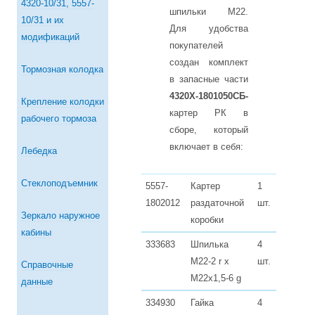
4320-10/31, 5557-
шпильки М22.
10/31 и их
Для удобства
модификаций
покупателей
создан комплект
Тормозная колодка
в запасные части
4320Х-1801050СБ-
Крепление колодки
картер РК в
рабочего тормоза
сборе, который
включает в себя:
Лебедка
Стеклоподъемник
5557-
Картер
1
1802012
раздаточной
шт.
Зеркало наружное
коробки
кабины
333683
Шпилька
4
М22-2 r х
шт.
Справочные
М22х1,5-6 g
данные
334930
Гайка
4