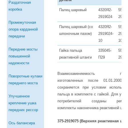
Раздаточная
коробка
Палец шаровый
4320Я2-
55571
2919024
2919
Промежуточная
Палец шаровый (со
4320Я2-
55571
опора карданной
шпоночным пазом)
2919024-
29190
передачи
10
10
Передние мосты
Гайка пальца
335045-
55571
повышенной
реактивной штанги
П29
2919
надежности
Взаимозаменяемость пальц
Поворотные кулаки
изготовленных после 01.01.2000 г
переднего моста
сохраняется при условии использов
пальца в комплекте с гайкой. Для удоб
Улучшенное
потребителей созданы ремонт
крепление ушка
комплекты наконечника реактивной штан
передних рессор
375-2919075 (Верхняя реактивная штан
Ось балансира