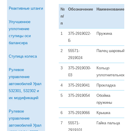
Реактивные штанги
№
Обозначение
Наименование
К
п/
в
Улучшенное
п
уплотнение
1
375-2919022-
Пружина
1
ступицы оси
Б
балансира
2
55571-
Палец шаровый
1
Ступица колеса
2919024
3
375-2919030-
Кольцо
1
Рулевое
03
уплотнительное
управление
автомобилей Урал
4
375-2919041
Прокладка
1
532301, 532302 и
5
375-2919054
Обойма
1
их модификаций
пружины
Рулевое
6
375-2919066
Крышка
1
управление
7
55571-
Гайка пальца
1
автомобилей Урал
2919101