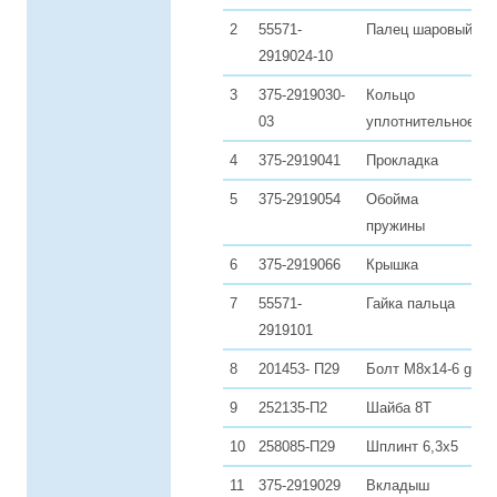
2
55571-
Палец шаровый
1
2919024-10
3
375-2919030-
Кольцо
1
03
уплотнительное
4
375-2919041
Прокладка
1
5
375-2919054
Обойма
1
пружины
6
375-2919066
Крышка
1
7
55571-
Гайка пальца
1
2919101
8
201453- П29
Болт М8х14-6 g
3
9
252135-П2
Шайба 8Т
3
10
258085-П29
Шплинт 6,3х5
1
11
375-2919029
Вкладыш
1