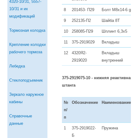
4320-10/31, 5557-
10/31 и их
8
201453- П29
Болт М8х14-6 g
3
модификаций
9
252135-П2
Шайба 8Т
3
Тормозная колодка
10
258085-П29
Шплинт 6,3х5
1
11
375-2919029
Вкладыш
1
Крепление колодки
рабочего тормоза
12
4320Я2-
Вкладыш
1
2919020
внутренний
Лебедка
375-2919075-10 - нижняя реактивная
Стеклоподъемник
штанга
Зеркало наружное
кабины
№
Обозначение
Наименование
К
п/
в
Справочные
п
данные
1
375-2919022-
Пружина
1
Б