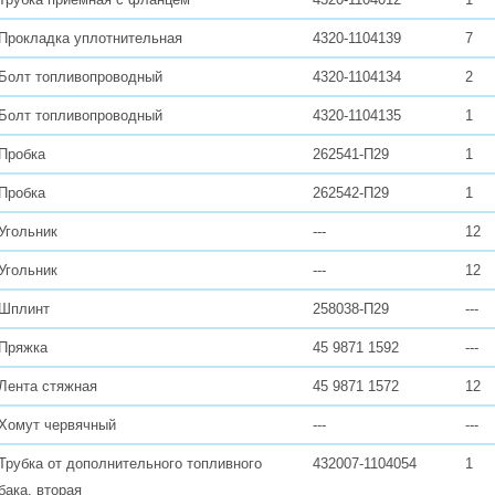
Прокладка уплотнительная
4320-1104139
7
Болт топливопроводный
4320-1104134
2
Болт топливопроводный
4320-1104135
1
Пробка
262541-П29
1
Пробка
262542-П29
1
Угольник
---
12
Угольник
---
12
Шплинт
258038-П29
---
Пряжка
45 9871 1592
---
Лента стяжная
45 9871 1572
12
Хомут червячный
---
---
Трубка от дополнительного топливного
432007-1104054
1
бака, вторая