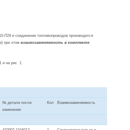
15-П29 и соединения топливопроводов производится
м) при этом
взаимозаменяемость в комплекте
и на рис. 1.
№ детали после
Кол
Взаимозаменяемость
изменения
432007-1104012
1
Сохраняется только в