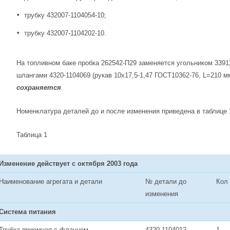
трубку 432007-1104054-10;
трубку 432007-1104202-10.
На топливном баке пробка 262542-П29 заменяется угольником 3391
шлангами 4320-1104069 (рукав 10х17,5-1,47 ГОСТ10362-76, L=210 м
сохраняется
.
Номенклатура деталей до и после изменения приведена в таблице 1 
Таблица 1
Изменение действует с октября 2003 года
Наименование агрегата и детали
№ детали до
Кол
изменения
Система питания
Трубка приемная с фланцем
4320-1104012
1