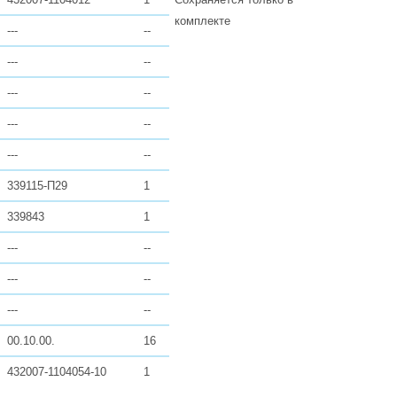
комплекте
---
--
---
--
---
--
---
--
---
--
339115-П29
1
339843
1
---
--
---
--
---
--
00.10.00.
16
432007-1104054-10
1