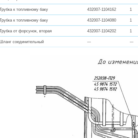
Трубка к топливному баку
432007-1104162
1
Трубка к топливному баку
432007-1104080
1
Трубка от форсунок, вторая
432007-1104202
1
Шланг соединительный
---
---