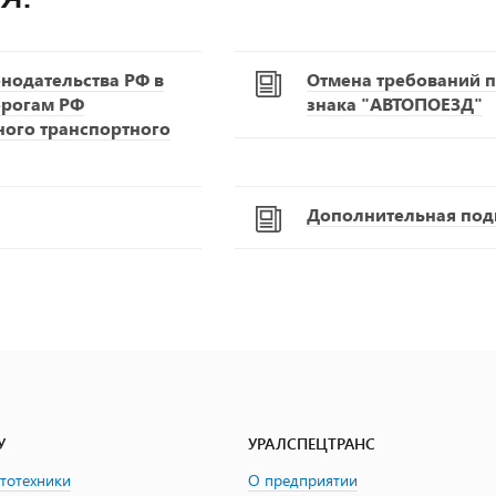
нодательства РФ в
Отмена требований п
орогам РФ
знака "АВТОПОЕЗД"
ного транспортного
Дополнительная подг
У
УРАЛСПЕЦТРАНС
втотехники
О предприятии