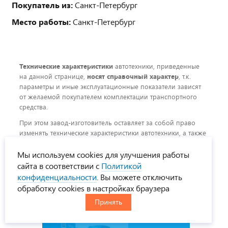
Покупатель из:
Санкт-Петербург
Место работы:
Санкт-Петербург
Технические характеристики
автотехники, приведенные
на данной странице,
носят справочный характер
, т.к.
параметры и иные эксплуатационные показатели зависят
от желаемой покупателем комплектации транспортного
средства.
При этом завод-изготовитель оставляет за собой право
изменять технические характеристики автотехники, а также
состав и перечень применяемых для ее изготовления
комплектующих, если указанные мероприятия направлены
Мы используем cookies для улучшения работы
на улучшение параметров конструкции,
сайта в соответствии с
Политикой
работоспособности автотехники и не изменяют ее
конфиденциальности
. Вы можете отключить
назначение.
обработку cookies в настройках браузера
Принять