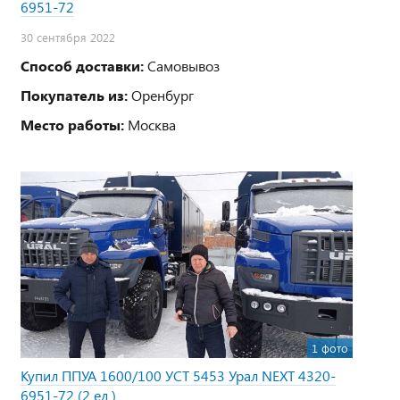
6951-72
30 сентября 2022
Способ доставки:
Самовывоз
Покупатель из:
Оренбург
Место работы:
Москва
1 фото
Купил ППУА 1600/100 УСТ 5453 Урал NEXT 4320-
6951-72 (2 ед.)