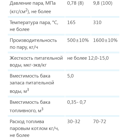
Давление пара, МПа
0,78 (8)
9,8 (100)
2
(кгс/см
), не более
Температура пара, °С,
165
310
не более
Производительность
500±10%
1600±10%
по пару, кг/ч
Жесткость питательной
не более 12,0-15,0
воды, мкг-экв/кг
Вместимость бака
5,0
запаса питательной
3
воды, м
Вместимость бака
0,35- 0,7
3
топливного, м
Расход топлива
30-32
70-72
паровым котлом кг/ч,
не более