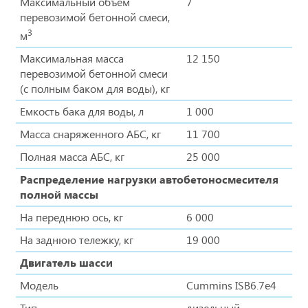
Максимальный объем
7
перевозимой бетонной смеси,
3
м
Максимальная масса
12 150
перевозимой бетонной смеси
(с полным баком для воды), кг
Емкость бака для воды, л
1 000
Масса снаряженного АБС, кг
11 700
Полная масса АБС, кг
25 000
Распределение нагрузки автобетоносмесителя
полной массы
На переднюю ось, кг
6 000
На заднюю тележку, кг
19 000
Двигатель шасси
Модель
Cummins ISB6.7e4
Тип
дизельный