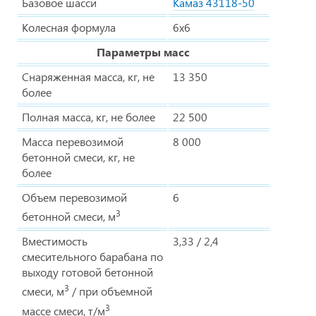
Базовое шасси
Камаз 43118-50
Колесная формула
6х6
Параметры масс
Снаряженная масса, кг, не
13 350
более
Полная масса, кг, не более
22 500
Масса перевозимой
8 000
бетонной смеси, кг, не
более
Объем перевозимой
6
3
бетонной смеси, м
Вместимость
3,33 / 2,4
смесительного барабана по
выходу готовой бетонной
3
смеси, м
/ при объемной
3
массе смеси, т/м