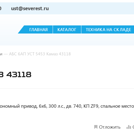
0
ust@severest.ru
ГЛАВНАЯ
КАТАЛОГ
ТЕХНИКА НА СКЛАДЕ
ли
—
АБС 6АП УСТ 5453 Камаз 43118
З 43118
ономный привод, 6х6, 300 л.с., дв. 740, КП ZF9, спальное место
Отложить