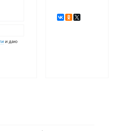
ти
и даю