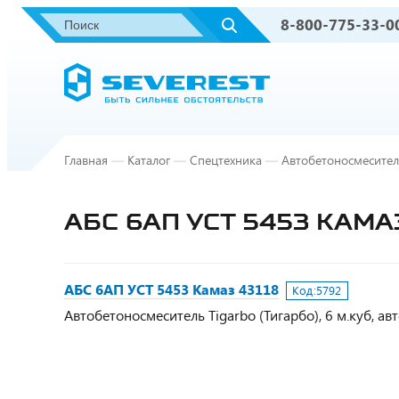
8-800-775-33-0
Главная
—
Каталог
—
Спецтехника
—
Автобетоносмесите
АБС 6АП УСТ 5453 КАМА
АБС 6АП УСТ 5453 Камаз 43118
Код:
5792
Автобетоносмеситель Tigarbo (Тигарбо), 6 м.куб, авт