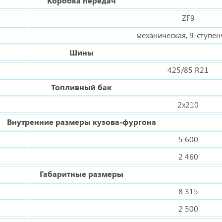
Коробка передач
ZF9
механическая, 9-ступен
Шины
425/85 R21
Топливный бак
2х210
Внутренние размеры кузова-фургона
5 600
2 460
Габаритные размеры
8 315
2 500