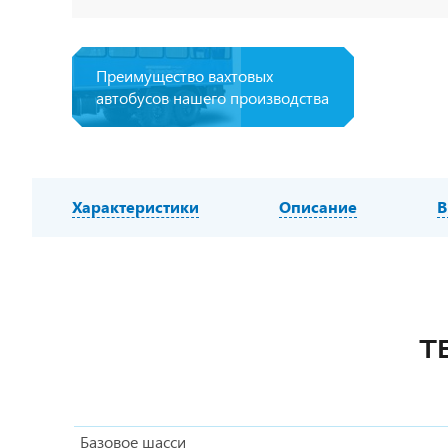
Преимущество вахтовых
автобусов нашего производства
Характеристики
Описание
В
Т
Базовое шасси