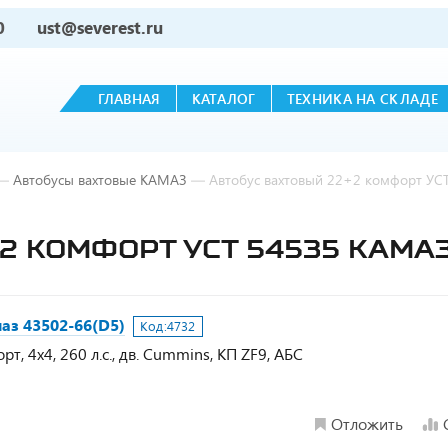
0
ust@severest.ru
ГЛАВНАЯ
КАТАЛОГ
ТЕХНИКА НА СКЛАДЕ
—
Автобусы вахтовые КАМАЗ
—
Автобус вахтовый 22+2 комфорт УСТ
2 КОМФОРТ УСТ 54535 КАМАЗ
аз 43502-66(D5)
Код:
4732
, 4х4, 260 л.с., дв. Cummins, КП ZF9, АБС
Отложить