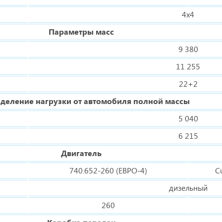
4х4
Параметры масс
9 380
11 255
22+2
деление нагрузки от автомобиля полной массы
5 040
6 215
Двигатель
740.652-260 (ЕВРО-4)
C
дизельный
260