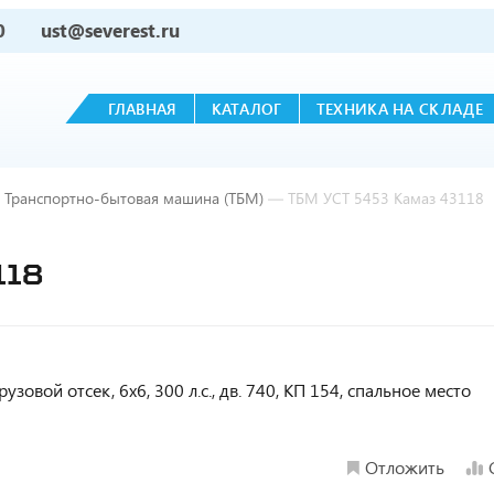
0
ust@severest.ru
ГЛАВНАЯ
КАТАЛОГ
ТЕХНИКА НА СКЛАДЕ
Транспортно-бытовая машина (ТБМ)
—
ТБМ УСТ 5453 Камаз 43118
118
овой отсек, 6х6, 300 л.с., дв. 740, КП 154, спальное место
Отложить