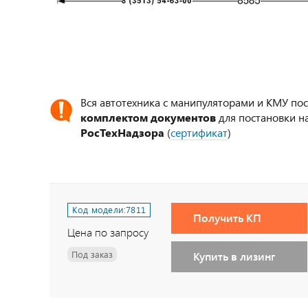
Вся автотехника с манипуляторами и КМУ по
комплектом документов
для постановки на
РосТехНадзора
(
сертификат
)
Код модели:
7811
Получить КП
Цена по запросу
Под заказ
Купить в лизинг