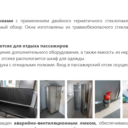
чками
с применением двойного герметичного стеклопаке
имый обзор. Окна изготовлены из травмобезопасного стек
отсек для отдыха пассажиров
.
ения дополнительного оборудования, а также емкость из не
м отсеке распологается шкаф для одежды.
ука с откидными полками. Вход в пассажирский отсек осущест
снащен
аварийно-вентиляционным люком,
обеспечиваю