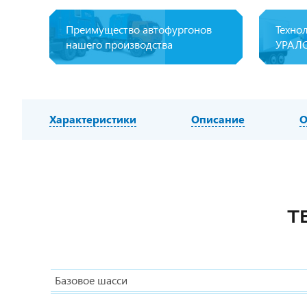
Преимущество автофургонов
Техно
нашего производства
УРАЛ
Характеристики
Описание
О
Т
Базовое шасси