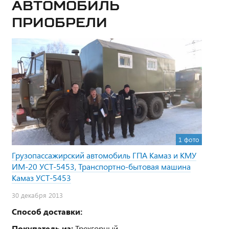
Автомобиль
приобрели
1 фото
Грузопассажирский автомобиль ГПА Камаз и КМУ
ИМ-20 УСТ-5453, Транспортно-бытовая машина
Камаз УСТ-5453
30 декабря 2013
Способ доставки:
Покупатель из:
Трехгорный