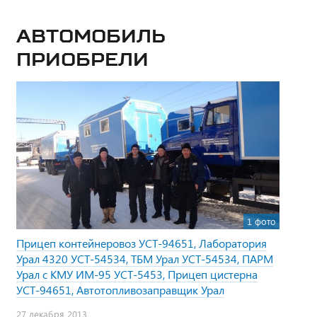
Автомобиль
приобрели
1 фото
Прицеп контейнеровоз УСТ-94651, Лаборатория
Урал 4320 УСТ-54534, ТБМ Урал УСТ-54534, ПАРМ
Урал с КМУ ИМ-95 УСТ-5453, Прицеп цистерна
УСТ-94651, Автотопливозаправщик Урал
27 декабря 2013