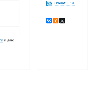
Скачать PDF
ти
и даю