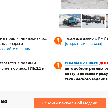
ена
в различных вариантах:
Также для данного КМУ 
ьные опоры и
[открыть лист заказа]
совывайте с нашим
ставляется
с полным
ВНИМАНИЕ цвет!
ДОП
 учет в органах
ГИБДД и
автомобили разных ра
цвету и окраске прод
технического задания
тва
Перейти к актуальной модели