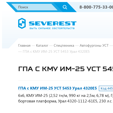
8-800-775-33-0
Главная
—
Каталог
—
Спецтехника
—
Автофургоны УСТ
—
—
ГПА с КМУ ИМ-25 УСТ 5453 Урал 4320Е5
ГПА С КМУ ИМ-25 УСТ 5
ГПА с КМУ ИМ-25 УСТ 5453 Урал 4320Е5
Код:
445
6х6, КМУ ИМ-25 (2,52 тн/м, 990 кг на 2,5м, 6,78 м)
бортовая платформа, Урал 4320-1112-61Е5, 230 л.с.