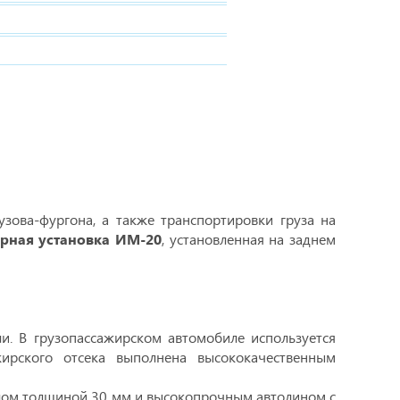
зова-фургона, а также транспортировки груза на
рная установка ИМ-20
, установленная на заднем
и. В грузопассажирском автомобиле используется
жирского отсека выполнена высококачественным
олом толщиной 30 мм и высокопрочным автолином с