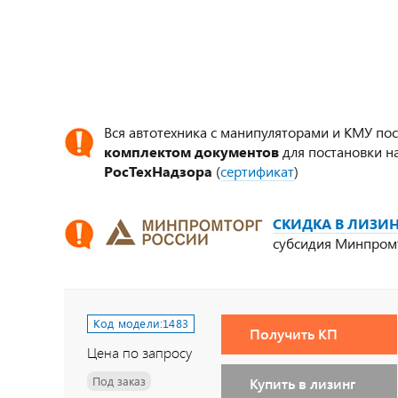
Вся автотехника с манипуляторами и КМУ по
комплектом документов
для постановки на
РосТехНадзора
(
сертификат
)
СКИДКА В ЛИЗИН
субсидия Минпром
Код модели:
1483
Получить КП
Цена по запросу
Под заказ
Купить в лизинг