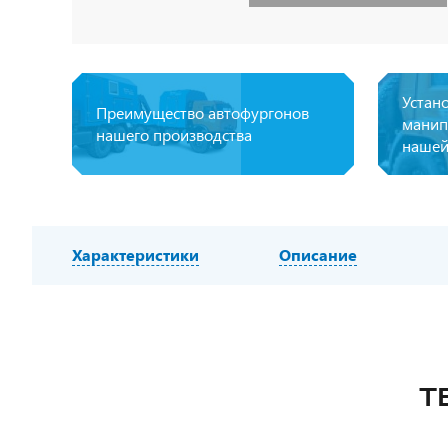
Устан
Преимущество автофургонов
манип
нашего производства
нашей
Характеристики
Описание
Т