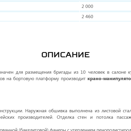
2 000
2 460
ОПИСАНИЕ
начен для размещения бригады из 10 человек в салоне ку
ктов на бортовую платформу производит
крано-манипулято
онструкции. Наружная обшивка выполнена из листовой стал
ейских производителей. Отделка стен и потолка пасса
ированной (бакелитовой) фанеры с утеплением пенополистир