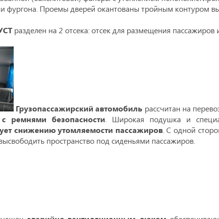
и фургона. Проемы дверей окантованы тройным контуром вы
УСТ
разделен на 2 отсека: отсек для размещения пассажиров 
Грузопассажирский автомобиль
рассчитан на перевоз
 с ремнями безопасности
. Широкая подушка и специа
вует снижению утомляемости пассажиров
. С одной сторо
т высвободить пространство под сиденьями пассажиров.
снащен
аварийно-вентиляционным люком
обеспечивающ