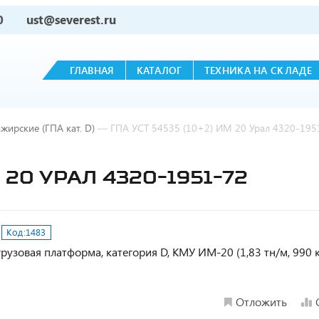
0
ust@severest.ru
ГЛАВНАЯ
КАТАЛОГ
ТЕХНИКА НА СКЛАДЕ
жирские (ГПА кат. D)
—
ГПА УСТ 54535 (10+2) ИМ 20 Урал 4320-195
М 20 УРАЛ 4320-1951-72
Код:
1483
рузовая платформа, категория D, КМУ ИМ-20 (1,83 тн/м, 990 к
Отложить