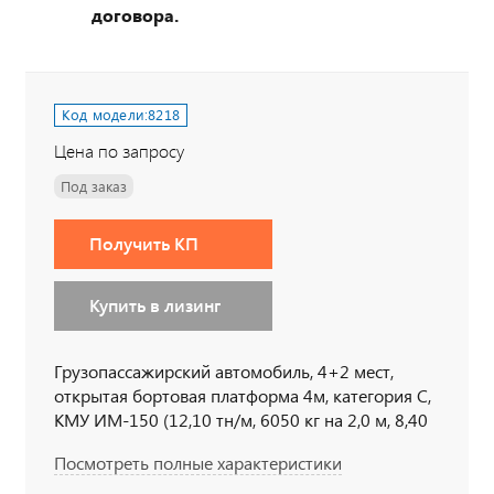
договора.
Код модели:
8218
Цена по запросу
Под заказ
Получить КП
Купить в лизинг
Грузопассажирский автомобиль, 4+2 мест,
открытая бортовая платформа 4м, категория С,
КМУ ИМ-150 (12,10 тн/м, 6050 кг на 2,0 м, 8,40
м, опоры вниз неповоротные), 6х6, 300л.с, дв.
Посмотреть полные характеристики
740, КП 154