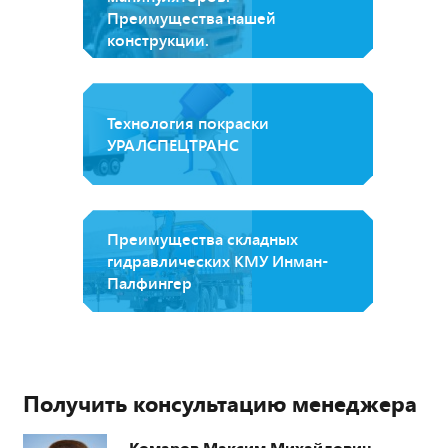
Преимущества нашей
конструкции.
Технология покраски
УРАЛСПЕЦТРАНС
Преимущества складных
гидравлических КМУ Инман-
Палфингер
Получить консультацию менеджера
Комаров Максим Михайлович