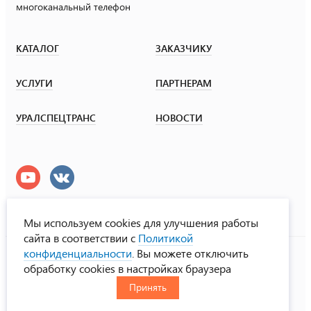
многоканальный телефон
КАТАЛОГ
ЗАКАЗЧИКУ
УСЛУГИ
ПАРТНЕРАМ
УРАЛСПЕЦТРАНС
НОВОСТИ
Мы используем cookies для улучшения работы
сайта в соответствии с
Политикой
УралСпецТранс
конфиденциальности
. Вы можете отключить
© ООО «Урал СТ», 2000-2026
обработку cookies в настройках браузера
Политика конфиденциальности
Принять
RUS
ENG
CHN