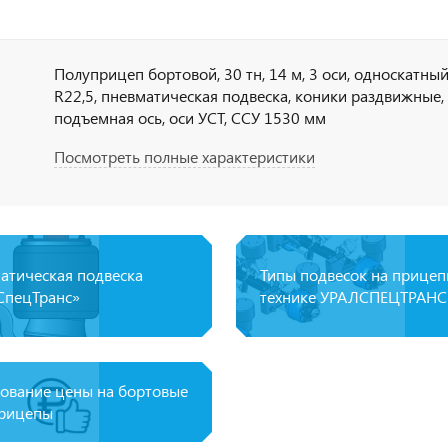
Полуприцеп бортовой, 30 тн, 14 м, 3 оси, односкатны
R22,5, пневматическая подвеска, коники раздвижные,
подъемная ось, оси УСТ, ССУ 1530 мм
Посмотреть полные характеристики
атическая подвеска
Типы подвесок на прице
СпецТранс»
технике УРАЛСПЕЦТРАНС
ование цены на бортовые
рицепы