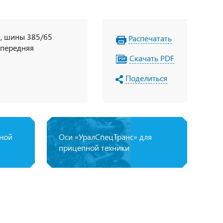
й, шины 385/65
Распечатать
 передняя
Скачать PDF
Поделиться
пной
Оси «УралСпецТранс» для
прицепной техники