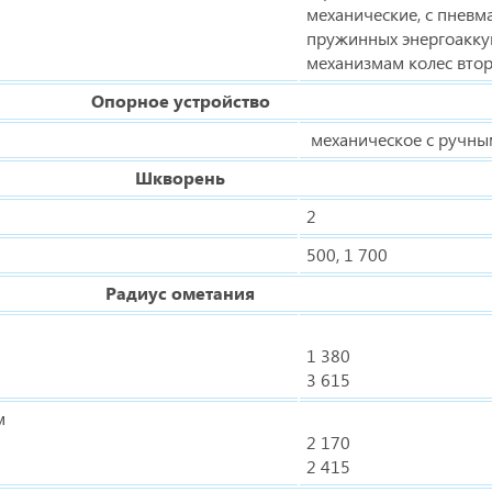
механические, с пневм
пружинных энергоакку
механизмам колес втор
Опорное устройство
механическое с ручн
Шкворень
2
500, 1 700
Радиус ометания
1 380
3 615
м
2 170
2 415