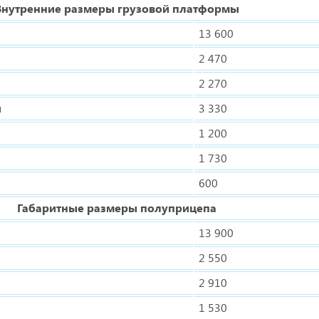
Внутренние размеры грузовой платформы
13 600
2 470
2 270
м
3 330
1 200
1 730
600
Габаритные размеры полуприцепа
13 900
2 550
2 910
1 530