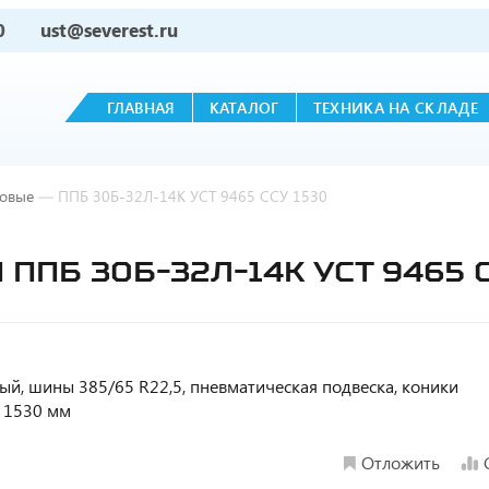
0
ust@severest.ru
ГЛАВНАЯ
КАТАЛОГ
ТЕХНИКА НА СКЛАДЕ
овые
—
ППБ 30Б-32Л-14К УСТ 9465 ССУ 1530
ПБ 30Б-32Л-14К УСТ 9465 С
ный, шины 385/65 R22,5, пневматическая подвеска, коники
У 1530 мм
Отложить