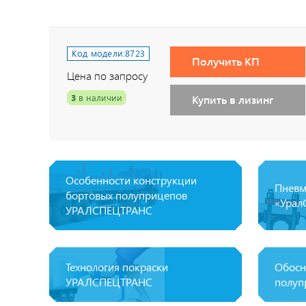
Код модели:
8723
Получить КП
Цена по запросу
3
в наличии
Купить в лизинг
Особенности конструкции
Пневм
бортовых полуприцепов
«Урал
УРАЛСПЕЦТРАНС
Технология покраски
Обосн
УРАЛСПЕЦТРАНС
полуп