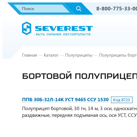
8-800-775-33-0
Главная
—
Каталог
—
Полуприцепы
—
Полуприцепы борт
БОРТОВОЙ ПОЛУПРИЦЕП П
ППБ 30Б-32Л-14К УСТ 9465 ССУ 1530
Код:
8723
Полуприцеп бортовой, 30 тн, 14 м, 3 оси, односкат
раздвижные, передняя подъемная ось, оси УСТ, СС