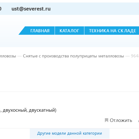
0
ust@severest.ru
ГЛАВНАЯ
КАТАЛОГ
ТЕХНИКА НА СКЛАДЕ
лловозы
—
Снятые с производства полуприцепы металловозы
—
964
 двухосный, двускатный)
Отложить
Другие модели данной категории