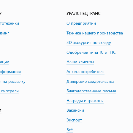
У
УРАЛСПЕЦТРАНС
втотехники
О предприятии
изинг
Техника нашего производства
3D экскурсия по складу
Одобрения типа ТС и ПТС
зации
Наши клиенты
информация
Анкета потребителя
я на рассылку
Дилерские свидетельства
 смотрели
Благодарственные письма
Награды и грамоты
Вакансии
М
Экспорт
Всё