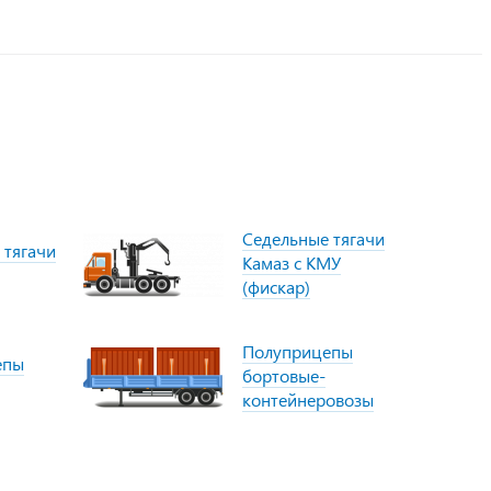
Седельные тягачи
 тягачи
Камаз с КМУ
(фискар)
Полуприцепы
епы
бортовые-
контейнеровозы