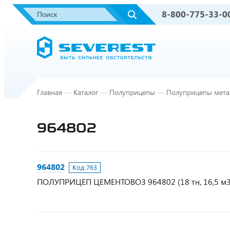
8-800-775-33-0
Главная
—
Каталог
—
Полуприцепы
—
Полуприцепы мета
964802
964802
Код:
763
ПОЛУПРИЦЕП ЦЕМЕНТОВОЗ 964802 (18 тн, 16,5 м3,