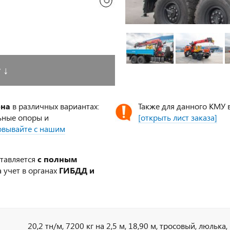
у
↓
ена
в различных вариантах:
Также для данного КМУ 
ьные опоры и
[открыть лист заказа]
совывайте с нашим
ставляется
с полным
 учет в органах
ГИБДД и
20,2 тн/м, 7200 кг на 2,5 м, 18,90 м, тросовый, люлька,