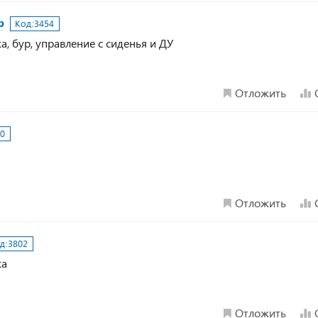
р
Код:
3454
ка, бур, управление с сиденья и ДУ
Отложить
00
Отложить
д:
3802
ка
Отложить