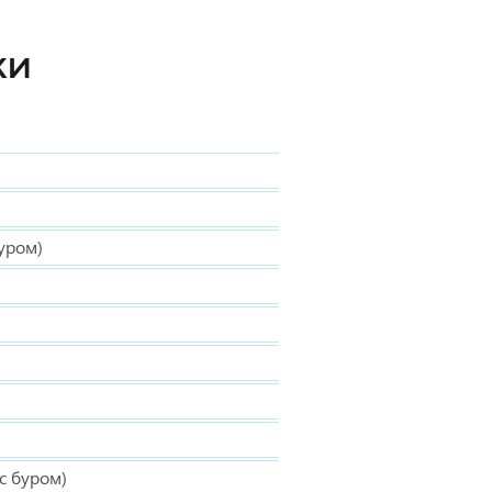
КИ
буром)
(с буром)