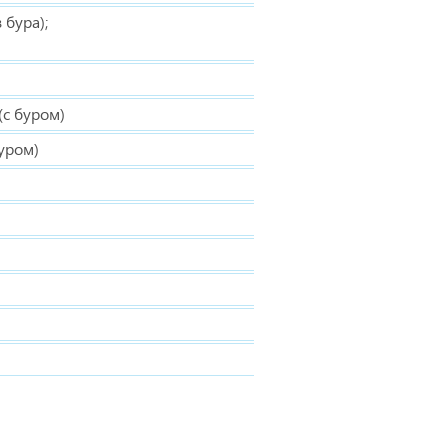
 бура);
 (с буром)
буром)