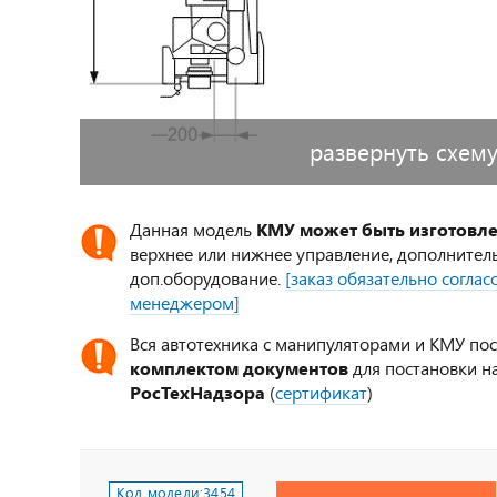
развернуть схем
Данная модель
КМУ может быть изготовл
верхнее или нижнее управление, дополнител
доп.оборудование.
[заказ обязательно согла
менеджером]
Вся автотехника с манипуляторами и КМУ по
комплектом документов
для постановки на
РосТехНадзора
(
сертификат
)
Код модели:
3454