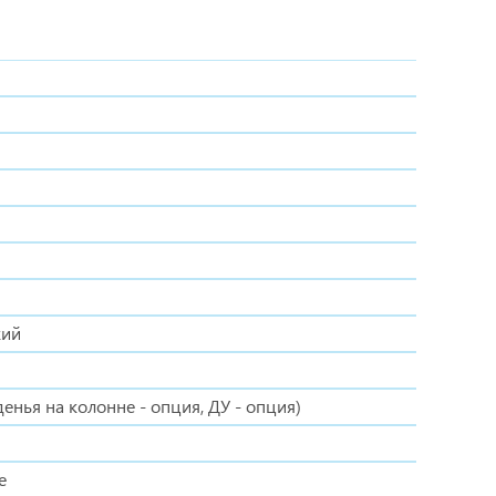
кий
денья на колонне - опция, ДУ - опция)
е