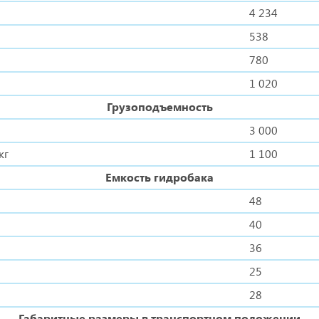
4 234
538
780
1 020
Грузоподъемность
3 000
кг
1 100
Емкость гидробака
48
40
36
25
28
Габаритные размеры в транспортном положении