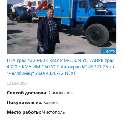
1 фото
ГПА Урал 4320-60 с КМУ ИМ-150N УСТ, АНРВ Урал
4320 с КМУ ИМ-150 УСТ, Автокран КС 45721 25 тн
"Челябинец" Урал 4320-72 NEXT
12 мая 2017
Способ доставки:
Самовывоз
Покупатель из:
Казань
Место работы:
Чистополь