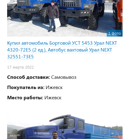
1 фото
Купил автомобиль Бортовой УСТ 5453 Урал NEXT
4320-72Е5 (2 ед.), Автобус вахтовый Урал NEXT
32551-73Е5
17 марта 2022
Способ доставки:
Самовывоз
Покупатель из:
Ижевск
Место работы:
Ижевск