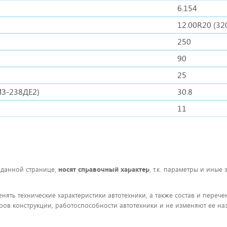
6.154
12.00R20 (32
250
90
25
ЯМЗ-238ДЕ2)
30.8
11
 данной странице,
носят справочный характер
, т.к. параметры и иные
енять технические характеристики автотехники, а также состав и пере
ов конструкции, работоспособности автотехники и не изменяют ее на