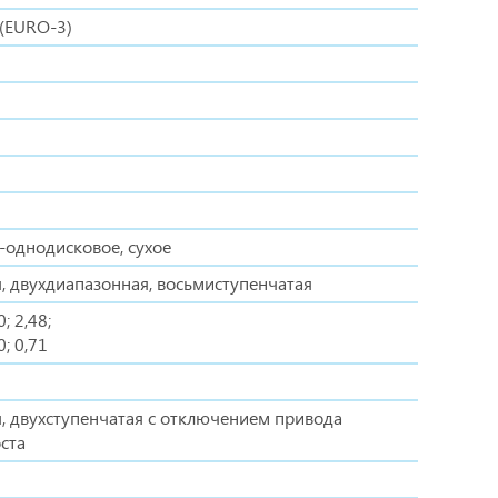
(EURO-3)
однодисковое, сухое
, двухдиапазонная, восьмиступенчатая
0; 2,48;
0; 0,71
, двухступенчатая с отключением привода
ста