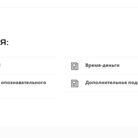
я:
!
Время-деньги
С опознавательного
Дополнительная подг