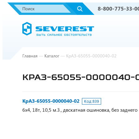
8-800-775-33-0
Главная
—
Каталог
—
КрАЗ-65055-0000040-02
КРАЗ-65055-0000040-
КрАЗ-65055-0000040-02
Код:
839
6х4, 18т, 10,5 м.3., двскатная ошиновка, без заднего 