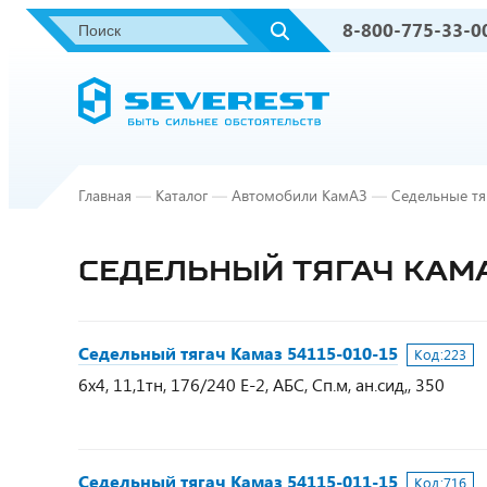
8-800-775-33-0
Главная
—
Каталог
—
Автомобили КамАЗ
—
Седельные тя
СЕДЕЛЬНЫЙ ТЯГАЧ КАМАЗ
Седельный тягач Камаз 54115-010-15
Код:
223
6х4, 11,1тн, 176/240 Е-2, АБС, Сп.м, ан.сид,, 350
Седельный тягач Камаз 54115-011-15
Код:
716