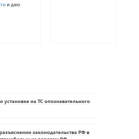
сти
и даю
о установке на ТС опознавательного
азъяснении законодательства РФ в
автомобильным дорогам РФ