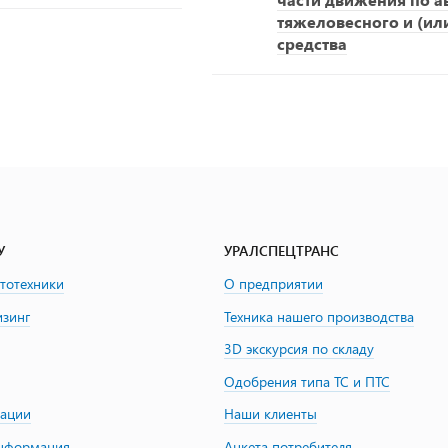
тяжеловесного и (ил
средства
У
УРАЛСПЕЦТРАНС
втотехники
О предприятии
изинг
Техника нашего производства
3D экскурсия по складу
Одобрения типа ТС и ПТС
зации
Наши клиенты
информация
Анкета потребителя