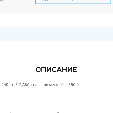
г.
ОПИСАНИЕ
240 л.с, Е-2,АБС, спальное место, бак 350л)