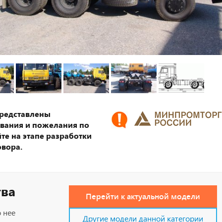
представлены
ования и пожелания по
те на этапе разработки
овора.
тва
Перейти к актуальной модели
 нее
Другие модели данной категории