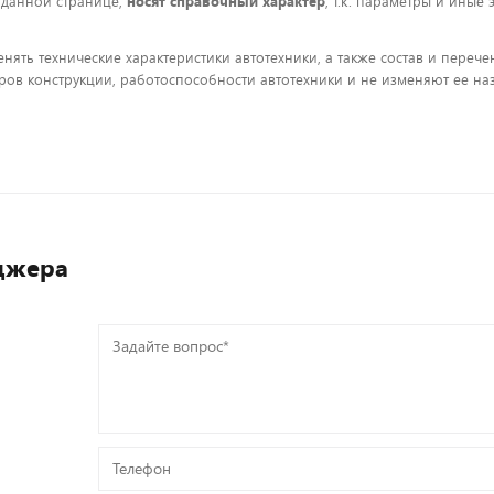
 данной странице,
носят справочный характер
, т.к. параметры и иные
енять технические характеристики автотехники, а также состав и пере
ов конструкции, работоспособности автотехники и не изменяют ее на
джера
Задайте
вопрос*
Телефон