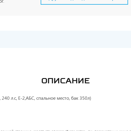
г.
ОПИСАНИЕ
240 л.с, Е-2,АБС, спальное место, бак 350л)