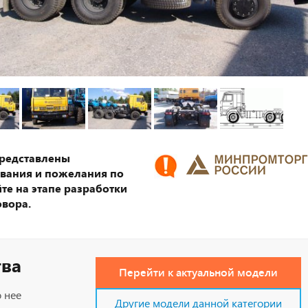
представлены
ования и пожелания по
те на этапе разработки
овора.
тва
Перейти к актуальной модели
 нее
Другие модели данной категории