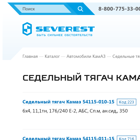
8-800-775-33-0
Главная
—
Каталог
—
Автомобили КамАЗ
—
Седельные тя
СЕДЕЛЬНЫЙ ТЯГАЧ КАМА
Седельный тягач Камаз 54115-010-15
Код:
223
6х4, 11,1тн, 176/240 Е-2, АБС, Сп.м, ан.сид,, 350
Седельный тягач Камаз 54115-011-15
Код:
716