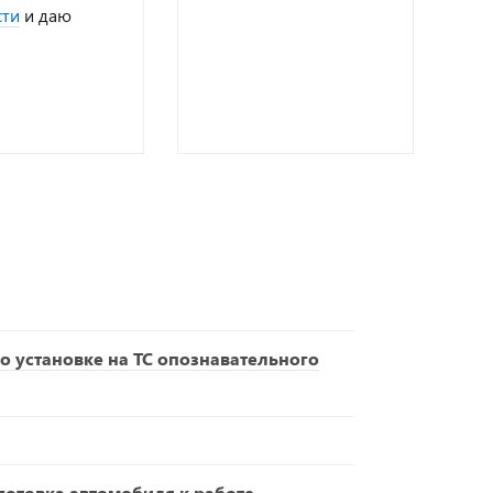
сти
и даю
о установке на ТС опознавательного
отовка автомобиля к работе