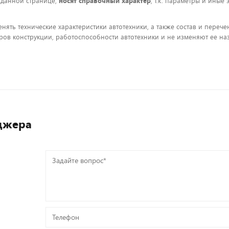
 данной странице,
носят справочный характер
, т.к. параметры и иные
енять технические характеристики автотехники, а также состав и пере
ов конструкции, работоспособности автотехники и не изменяют ее на
джера
Задайте
вопрос*
Телефон