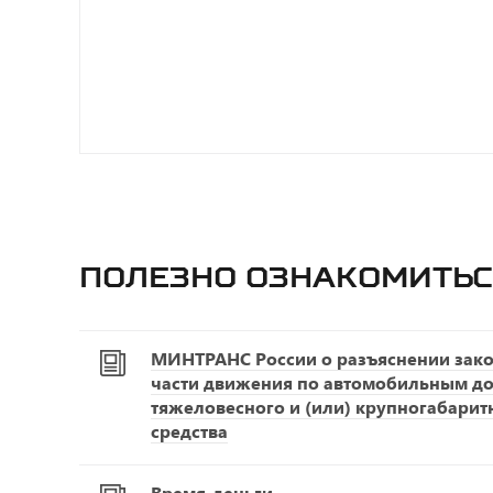
Полезно ознакомитьс
МИНТРАНС России о разъяснении зако
части движения по автомобильным д
тяжеловесного и (или) крупногабарит
средства
Время-деньги