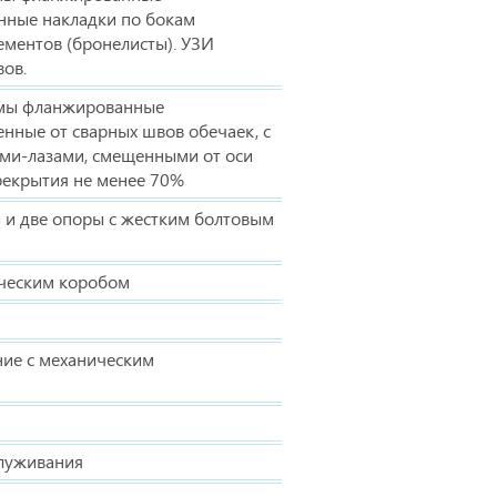
нные накладки по бокам
ементов (бронелисты). УЗИ
ов.
мы фланжированные
нные от сварных швов обечаек, с
и-лазами, смещенными от оси
рекрытия не менее 70%
 и две опоры с жестким болтовым
ическим коробом
ние с механическим
служивания