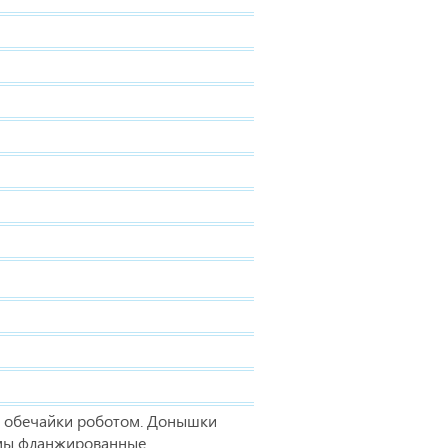
а обечайки роботом. Донышки
мы фланжированные