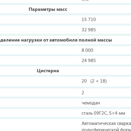
Параметры масс
15 710
32 985
деление нагрузки от автомобиля полной массы
8 000
24 985
Цистерна
20 (2 + 18)
2
чемодан
сталь 09Г2С, S=4 мм
Автоматическая сварк
полусферической фор