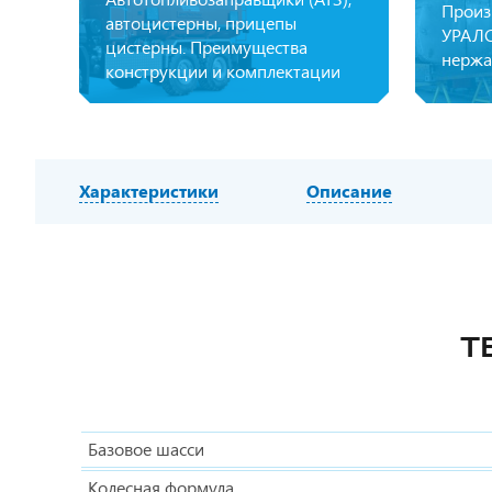
Произ
автоцистерны, прицепы
УРАЛС
цистерны. Преимущества
нержа
конструкции и комплектации
Характеристики
Описание
Т
Базовое шасси
Колесная формула