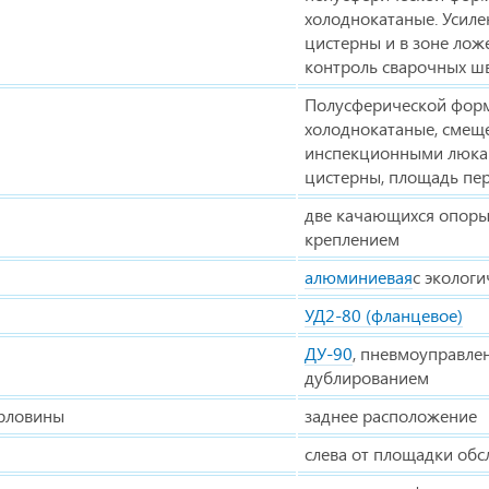
холоднокатаные. Усиле
цистерны и в зоне лож
контроль сварочных шв
Полусферической фор
холоднокатаные, смеще
инспекционными люкам
цистерны, площадь пе
две качающихся опоры
креплением
алюминиевая
c эколог
УД2-80 (фланцевое)
ДУ-90
, пневмоуправле
дублированием
орловины
заднее расположение
слева от площадки об