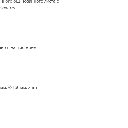
нного оцинованного листа с
ффектом
ается на цистерне
мм, ∅160мм, 2 шт.