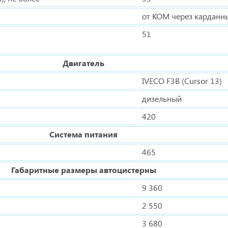
от КОМ через карданн
51
Двигатель
IVECO F3B (Cursor 13)
дизельный
420
Система питания
465
Габаритные размеры автоцистерны
9 360
2 550
3 680