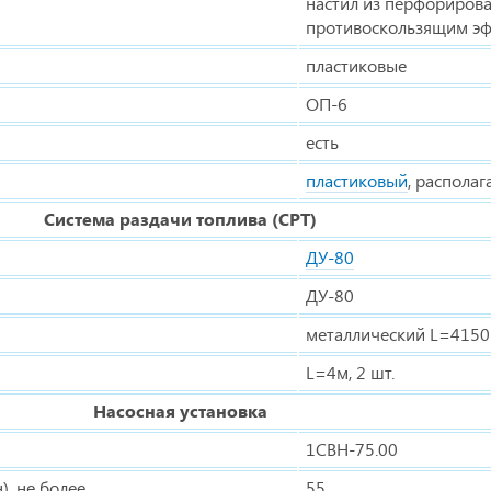
настил из перфорирова
противоскользящим э
пластиковые
ОП-6
есть
пластиковый
, располаг
Система раздачи топлива (СРТ)
ДУ-80
ДУ-80
металлический L=4150
L=4м, 2 шт.
Насосная установка
1СВН-75.00
), не более
55