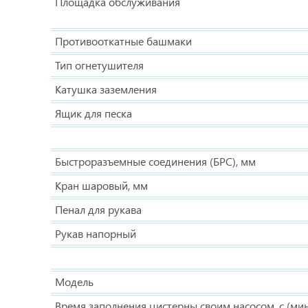
Площадка обслуживания
Противооткатные башмаки
Тип огнетушителя
Катушка заземления
Ящик для песка
Быстроразъемные соединения (БРС), мм
Кран шаровый, мм
Пенал для рукава
Рукав напорный
Модель
Время заполнения цистерны своим насосом, с (мин