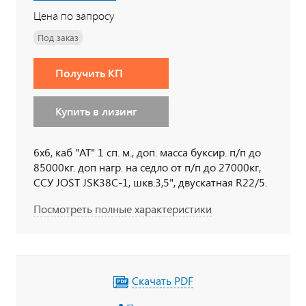
Цена по запросу
Под заказ
Получить КП
Купить в лизинг
6х6, каб "АТ" 1 сп. м., доп. масса буксир. п/п до
85000кг. доп нагр. на седло от п/п до 27000кг,
ССУ JOST JSК38С-1, шкв.3,5", двускатная R22/5.
двигат. IVECOF3В, КПП ZF16, передач 16+2,
Посмотреть полные характеристики
цена в у.е
Скачать PDF