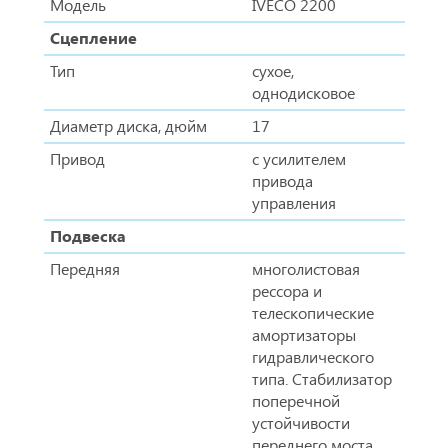
Модель
IVECO 2200
Сцепление
Тип
сухое,
однодисковое
Диаметр диска, дюйм
17
Привод
с усилителем
привода
управления
Подвеска
Передняя
многолистовая
рессора и
телескопические
амортизаторы
гидравлического
типа. Стабилизатор
поперечной
устойчивости
переднего моста