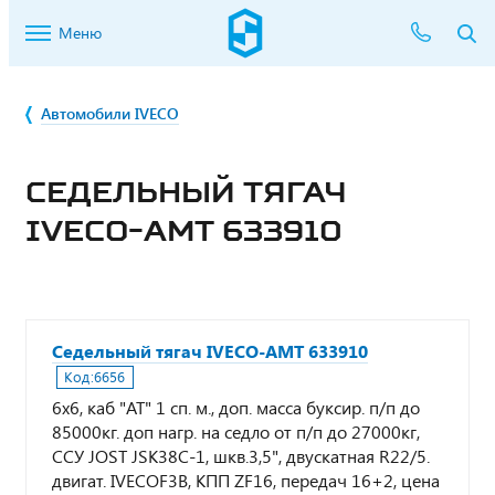
Меню
Автомобили IVECO
СЕДЕЛЬНЫЙ ТЯГАЧ
IVECO-AMT 633910
Седельный тягач IVECO-AMT 633910
Код:
6656
6х6, каб "АТ" 1 сп. м., доп. масса буксир. п/п до
85000кг. доп нагр. на седло от п/п до 27000кг,
ССУ JOST JSК38С-1, шкв.3,5", двускатная R22/5.
двигат. IVECOF3В, КПП ZF16, передач 16+2, цена